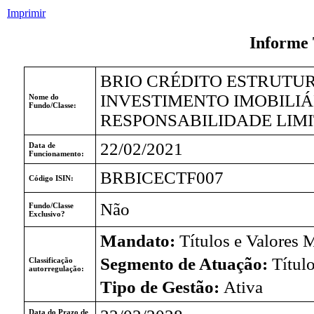
Imprimir
Informe 
BRIO CRÉDITO ESTRUTUR
INVESTIMENTO IMOBILIÁ
Nome do
Fundo/Classe:
RESPONSABILIDADE LIM
22/02/2021
Data de
Funcionamento:
BRBICECTF007
Código ISIN:
Não
Fundo/Classe
Exclusivo?
Mandato:
Títulos e Valores 
Segmento de Atuação:
Títul
Classificação
autorregulação:
Tipo de Gestão:
Ativa
Data do Prazo de