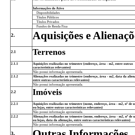
Informações do Ativo
Disponibilidades
Títulos Públicos
Títulos Privados
Fundos de Renda Fixa
Aquisições e Alienaçõ
2.
Terrenos
2.1
2.1.1
Aquisições realizadas no trimestre (endereço, área - m2, entre outras
características relevantes)
Não possui informação apresentada.
2.1.2
Alienações realizadas no trimestre (endereço, área - m2, data da alien
entre outras características relevantes)
Não possui informação apresentada.
Imóveis
2.2
2.2.1
Aquisições realizadas no trimestre (nome, endereço, área - m2, nº de 
ou lojas, entre outras características relevantes)
Não possui informação apresentada.
2.2.2
Alienações realizadas no trimestre (nome, endereço, área - m2, nº de 
ou lojas, data da alienação, entre outras características relevantes)
Não possui informação apresentada.
Outras Informações
3.