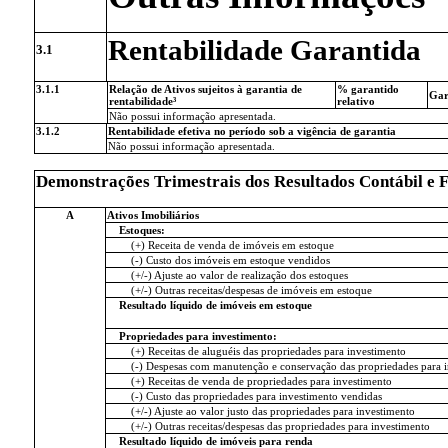
Rentabilidade Garantida
3.1
3.1.1
Relação de Ativos sujeitos à garantia de
% garantido
Gar
rentabilidade³
relativo
Não possui informação apresentada.
3.1.2
Rentabilidade efetiva no período sob a vigência de garantia
Não possui informação apresentada.
Demonstrações Trimestrais dos Resultados Contábil e 
A
Ativos Imobiliários
Estoques:
(+) Receita de venda de imóveis em estoque
(-) Custo dos imóveis em estoque vendidos
(+/-) Ajuste ao valor de realização dos estoques
(+/-) Outras receitas/despesas de imóveis em estoque
Resultado líquido de imóveis em estoque
Propriedades para investimento:
(+) Receitas de aluguéis das propriedades para investimento
(-) Despesas com manutenção e conservação das propriedades para i
(+) Receitas de venda de propriedades para investimento
(-) Custo das propriedades para investimento vendidas
(+/-) Ajuste ao valor justo das propriedades para investimento
(+/-) Outras receitas/despesas das propriedades para investimento
Resultado líquido de imóveis para renda