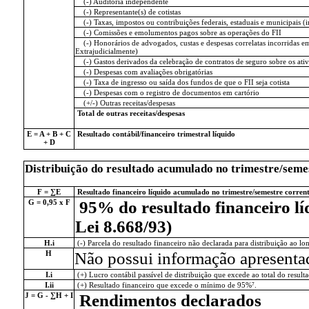
(-) Auditoria independente
(-) Representante(s) de cotistas
(-) Taxas, impostos ou contribuições federais, estaduais e municipais 
(-) Comissões e emolumentos pagos sobre as operações do FII
(-) Honorários de advogados, custas e despesas correlatas incorridas em 
Extrajudicialmente)
(-) Gastos derivados da celebração de contratos de seguro sobre os ativ
(-) Despesas com avaliações obrigatórias
(-) Taxa de ingresso ou saída dos fundos de que o FII seja cotista
(-) Despesas com o registro de documentos em cartório
(+/-) Outras receitas/despesas
Total de outras receitas/despesas
E = A + B + C
Resultado contábil/financeiro trimestral líquido
+ D
Distribuição do resultado acumulado no trimestre/seme
F = ∑E
Resultado financeiro líquido acumulado no trimestre/semestre corren
G = 0,95 x F
95% do resultado financeiro líq
Lei 8.668/93)
H.i
(-) Parcela do resultado financeiro não declarada para distribuição ao lon
H
Não possui informação apresenta
I.i
(+) Lucro contábil passível de distribuição que excede ao total do resulta
I.ii
(+) Resultado financeiro que excede o mínimo de 95%⁷.
J = G - ∑H + I
Rendimentos declarados