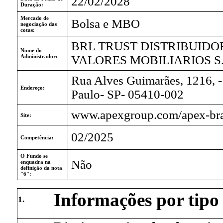
22/02/2028
Duração:
Mercado de
Bolsa e MBO
negociação das
cotas:
BRL TRUST DISTRIBUIDO
Nome do
Administrador:
VALORES MOBILIARIOS S.
Rua Alves Guimarães, 1216, -
Endereço:
Paulo- SP- 05410-002
www.apexgroup.com/apex-bra
Site:
02/2025
Competência:
O Fundo se
Não
enquadra na
definição da nota
"6":
Informações por tipo 
1.