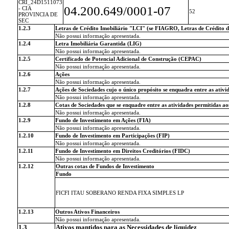
CRI_24D1511073
04.200.649/0001-07
- CIA
52
PROVINCIA DE
SEC
1.2.3
Letras de Crédito Imobiliário "LCI" (se FIAGRO, Letras de Crédito
Não possui informação apresentada.
1.2.4
Letra Imobiliária Garantida (LIG)
Não possui informação apresentada.
1.2.5
Certificado de Potencial Adicional de Construção (CEPAC)
Não possui informação apresentada.
1.2.6
Ações
Não possui informação apresentada.
1.2.7
Ações de Sociedades cujo o único propósito se enquadra entre as ativi
Não possui informação apresentada.
1.2.8
Cotas de Sociedades que se enquadre entre as atividades permitidas ao
Não possui informação apresentada.
1.2.9
Fundo de Investimento em Ações (FIA)
Não possui informação apresentada.
1.2.10
Fundo de Investimento em Participações (FIP)
Não possui informação apresentada.
1.2.11
Fundo de Investimento em Direitos Creditórios (FIDC)
Não possui informação apresentada.
1.2.12
Outras cotas de Fundos de Investimento
Fundo
FICFI ITAU SOBERANO RENDA FIXA SIMPLES LP
1.2.13
Outros Ativos Financeiros
Não possui informação apresentada.
1.3
Ativos mantidos para as Necessidades de liquidez