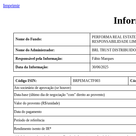
Imprimir
Info
PERFORMA REAL ESTATE
Nome do Fundo:
RESPONSABILIDADE LI
Nome do Administrador:
BRL TRUST DISTRIBUIDO
Responsável pela Informação:
Fábio Marques
Data da Informação:
30/06/2025
Código ISIN:
BRPEMACTF003
Cód
Ato societário de aprovação (se houver)
Data-base (último dia de negociação “com” direito ao provento)
Valor do provento (R$/unidade)
Data do pagamento
Período de referência
Rendimento isento de IR*