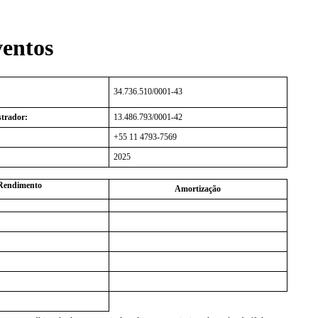
entos
34.736.510/0001-43
trador:
13.486.793/0001-42
+55 11 4793-7569
2025
Rendimento
Amortização