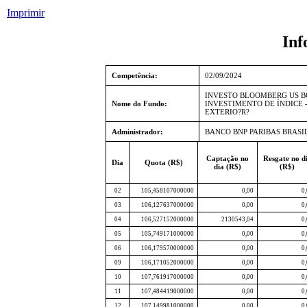
Imprimir
Inf
Competência:
02/09/2024
INVESTO BLOOMBERG US B
Nome do Fundo:
INVESTIMENTO DE ÍNDICE 
EXTERIO?R?
Administrador:
BANCO BNP PARIBAS BRASIL
Captação no
Resgate no d
Dia
Quota (R$)
dia (R$)
(R$)
02
105,458107000000
0,00
0
03
106,127637000000
0,00
0
04
106,527152000000
2130543,04
0
05
105,749171000000
0,00
0
06
106,179570000000
0,00
0
09
106,171052000000
0,00
0
10
107,761917000000
0,00
0
11
107,484419000000
0,00
0
12
107,149981000000
0,00
0