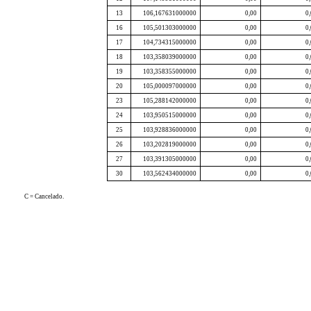
13
106,167631000000
0,00
0
16
105,501303000000
0,00
0
17
104,734315000000
0,00
0
18
103,358039000000
0,00
0
19
103,358355000000
0,00
0
20
105,000097000000
0,00
0
23
105,288142000000
0,00
0
24
103,950515000000
0,00
0
25
103,928836000000
0,00
0
26
103,202819000000
0,00
0
27
103,391305000000
0,00
0
30
103,562434000000
0,00
0
C = Cancelado.