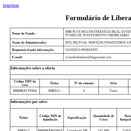
Imprimir
Formulário de Libera
RBR PLUS MULTIESTRATÉGIA REAL ESTA
Nome do Fundo:
FUNDO DE INVESTIMENTO IMOBILIÁRIO
Nome do Administrador:
BTG PACTUAL SERVIÇOS FINANCEIROS S/
Responsável pela informação:
GUSTAVO PIERSANTI
E-mail:
ri.fundoslistados@btgpactual.com
Informações sobre a oferta
Código ISIN da
Ticker
Nº da emissão
Série
cota
BRRBRXCTF006
RBRX11
4
Única
Informações por ativo
Código ISIN da
Quantidade de
Data
Ticker
Especificação
liquidação
Cotas
Integra
RBRX13
BRRBRXR05M18
Liquidação DP
147.880
22/03