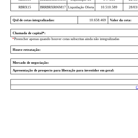
RBRX15
BRRBRXR06M17
Liquidação Oferta
10.510.589
28/03
Qtd de cotas integralizadas:
10.658.469
Valor da cota:
Chamada de capital*:
*
Preencher apenas quando houver cotas subscritas ainda não integralizadas
Houve retratação:
Mercado de negociação:
Apresentação de prospecto para liberação para investidor em geral:
C