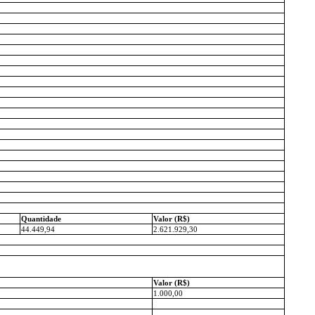
Quantidade
Valor (R$)
44.449,94
2.621.929,30
Valor (R$)
1.000,00