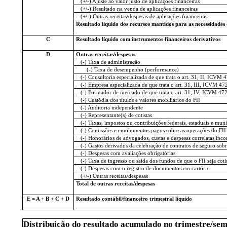
(+/-) Ajuste ao valor justo de aplicações financeiras
(+/-) Resultado na venda de aplicações financeiras
(+/-) Outras receitas/despesas de aplicações financeiras
Resultado líquido dos recursos mantidos para as necessidades 
C
Resultado líquido com instrumentos financeiros derivativos
D
Outras receitas/despesas
(-) Taxa de administração
(-) Taxa de desempenho (performance)
(-) Consultoria especializada de que trata o art. 31, II, ICVM 
(-) Empresa especializada de que trata o art. 31, III, ICVM 47
(-) Formador de mercado de que trata o art. 31, IV, ICVM 47
(-) Custódia dos títulos e valores mobiliários do FII
(-) Auditoria independente
(-) Representante(s) de cotistas
(-) Taxas, impostos ou contribuições federais, estaduais e mun
(-) Comissões e emolumentos pagos sobre as operações do FII
(-) Honorários de advogados, custas e despesas correlatas incorr
(-) Gastos derivados da celebração de contratos de seguro sobre
(-) Despesas com avaliações obrigatórias
(-) Taxa de ingresso ou saída dos fundos de que o FII seja coti
(-) Despesas com o registro de documentos em cartório
(+/-) Outras receitas/despesas
Total de outras receitas/despesas
E = A + B + C + D
Resultado contábil/financeiro trimestral líquido
Distribuição do resultado acumulado no trimestre/se