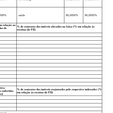
0000%
saúde
86,0000%
86,0000%
em relação ao
% de contratos dos imóveis alocados na faixa (% em relação às
das de
receitas do FII)
tivo
% de contratos dos imóveis reajustados pelo respectivo indexador (%
s auferidas
em relação às receitas do FII)
os)
ntes):