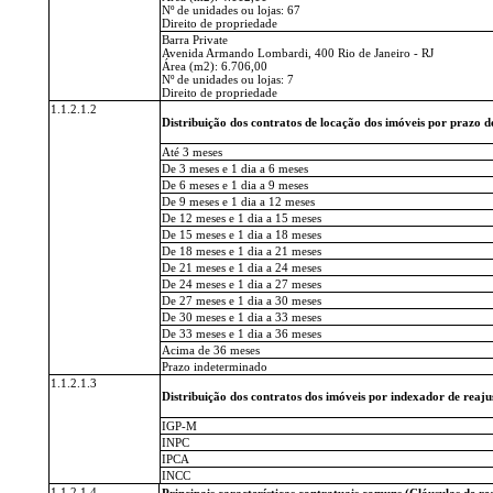
Nº de unidades ou lojas: 67
Direito de propriedade
Barra Private
Avenida Armando Lombardi, 400 Rio de Janeiro - RJ
Área (m2): 6.706,00
Nº de unidades ou lojas: 7
Direito de propriedade
1.1.2.1.2
Distribuição dos contratos de locação dos imóveis por prazo 
Até 3 meses
De 3 meses e 1 dia a 6 meses
De 6 meses e 1 dia a 9 meses
De 9 meses e 1 dia a 12 meses
De 12 meses e 1 dia a 15 meses
De 15 meses e 1 dia a 18 meses
De 18 meses e 1 dia a 21 meses
De 21 meses e 1 dia a 24 meses
De 24 meses e 1 dia a 27 meses
De 27 meses e 1 dia a 30 meses
De 30 meses e 1 dia a 33 meses
De 33 meses e 1 dia a 36 meses
Acima de 36 meses
Prazo indeterminado
1.1.2.1.3
Distribuição dos contratos dos imóveis por indexador de reaju
IGP-M
INPC
IPCA
INCC
1.1.2.1.4
Principais características contratuais comuns (Cláusulas de rea