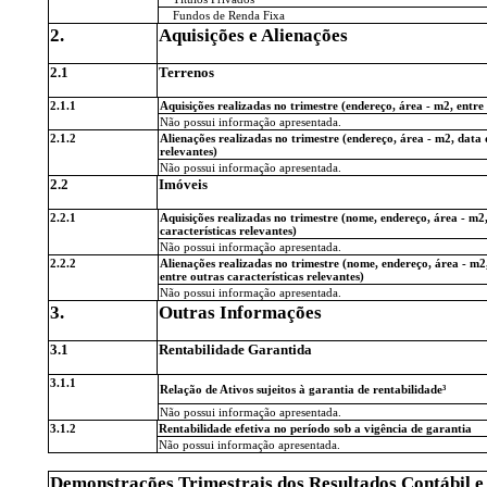
Fundos de Renda Fixa
2.
Aquisições e Alienações
2.1
Terrenos
2.1.1
Aquisições realizadas no trimestre (endereço, área - m2, entre 
Não possui informação apresentada.
2.1.2
Alienações realizadas no trimestre (endereço, área - m2, data 
relevantes)
Não possui informação apresentada.
2.2
Imóveis
2.2.1
Aquisições realizadas no trimestre (nome, endereço, área - m2,
características relevantes)
Não possui informação apresentada.
2.2.2
Alienações realizadas no trimestre (nome, endereço, área - m2,
entre outras características relevantes)
Não possui informação apresentada.
3.
Outras Informações
3.1
Rentabilidade Garantida
3.1.1
Relação de Ativos sujeitos à garantia de rentabilidade³
Não possui informação apresentada.
3.1.2
Rentabilidade efetiva no período sob a vigência de garantia
Não possui informação apresentada.
Demonstrações Trimestrais dos Resultados Contábil e