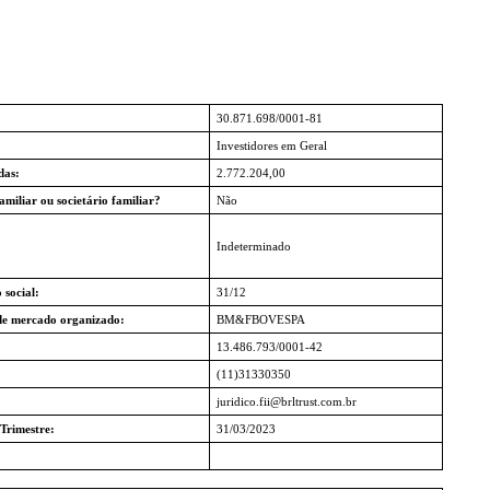
30.871.698/0001-81
Investidores em Geral
das:
2.772.204,00
amiliar ou societário familiar?
Não
Indeterminado
 social:
31/12
de mercado organizado:
BM&FBOVESPA
13.486.793/0001-42
(11)31330350
juridico.fii@brltrust.com.br
Trimestre:
31/03/2023