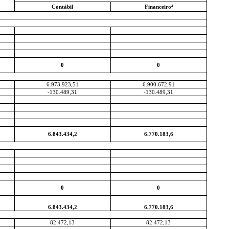
Contábil
Financeiro⁴
0
0
6.973.923,51
6.900.672,91
-130.489,31
-130.489,31
6.843.434,2
6.770.183,6
0
0
6.843.434,2
6.770.183,6
82.472,13
82.472,13