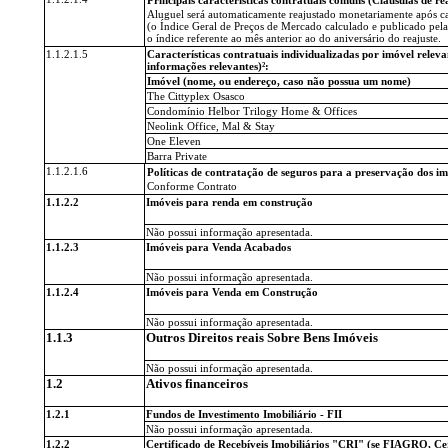
Aluguel será automaticamente reajustado monetariamente após c
(o Índice Geral de Preços de Mercado calculado e publicado pela
o índice referente ao mês anterior ao do aniversário do reajuste.
1.1.2.1.5
Características contratuais individualizadas por imóvel releva
informações relevantes)²:
Imóvel (nome, ou endereço, caso não possua um nome)
The Cittyplex Osasco
Condomínio Helbor Trilogy Home & Offices
Neolink Office, Mal & Stay
One Eleven
Barra Private
1.1.2.1.6
Políticas de contratação de seguros para a preservação dos im
Conforme Contrato
1.1.2.2
Imóveis para renda em construção
Não possui informação apresentada.
1.1.2.3
Imóveis para Venda Acabados
Não possui informação apresentada.
1.1.2.4
Imóveis para Venda em Construção
Não possui informação apresentada.
1.1.3
Outros Direitos reais Sobre Bens Imóveis
Não possui informação apresentada.
1.2
Ativos financeiros
1.2.1
Fundos de Investimento Imobiliário - FII
Não possui informação apresentada.
1.2.2
Certificado de Recebíveis Imobiliários "CRI" (se FIAGRO, Ce