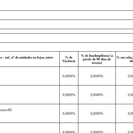
% de Inadimplência (a
 - m2, nº de unidades ou lojas, entre
% de
% em relaçã
partir de 90 dias de
Vacância
do
atraso)
0,0000%
0,0000%
0,
0,0000%
0,0000%
0,
aneiro/RJ
0,0000%
0,0000%
0,
0,0000%
0,0000%
0,