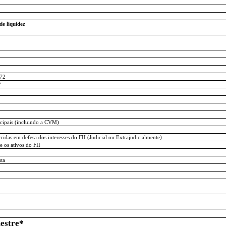
de liquidez
472
2
2
icipais (incluindo a CVM)
idas em defesa dos interesses do FII (Judicial ou Extrajudicialmente)
 os ativos do FII
sta
mestre*