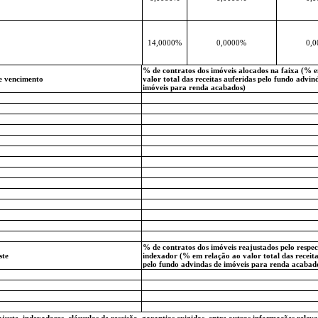
14,0000%
0,0000%
0,
% de contratos dos imóveis alocados na faixa (% 
de vencimento
valor total das receitas auferidas pelo fundo advin
imóveis para renda acabados)
% de contratos dos imóveis reajustados pelo respec
ste
indexador (% em relação ao valor total das receita
pelo fundo advindas de imóveis para renda acabad
juste, indexadores, cláusulas de rescisão, garantias exigidas, entre outras informações releva