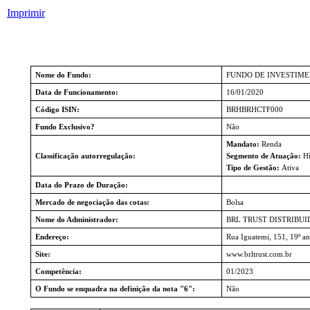
Imprimir
Nome do Fundo:
FUNDO DE INVESTIME
Data de Funcionamento:
16/01/2020
Código ISIN:
BRHBRHCTF000
Fundo Exclusivo?
Não
Mandato:
Renda
Classificação autorregulação:
Segmento de Atuação:
Hí
Tipo de Gestão:
Ativa
Data do Prazo de Duração:
Mercado de negociação das cotas:
Bolsa
Nome do Administrador:
BRL TRUST DISTRIBUI
Endereço:
Rua Iguatemi, 151, 19º an
Site:
www.brltrust.com.br
Competência:
01/2023
O Fundo se enquadra na definição da nota "6":
Não