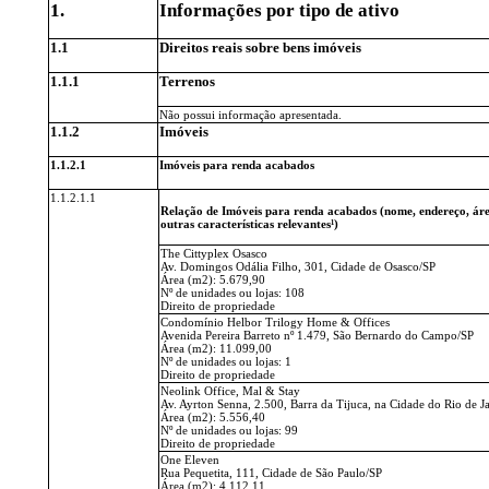
1.
Informações por tipo de ativo
1.1
Direitos reais sobre bens imóveis
1.1.1
Terrenos
Não possui informação apresentada.
1.1.2
Imóveis
1.1.2.1
Imóveis para renda acabados
1.1.2.1.1
Relação de Imóveis para renda acabados (nome, endereço, área
outras características relevantes¹)
The Cittyplex Osasco
Av. Domingos Odália Filho, 301, Cidade de Osasco/SP
Área (m2): 5.679,90
Nº de unidades ou lojas: 108
Direito de propriedade
Condomínio Helbor Trilogy Home & Offices
Avenida Pereira Barreto nº 1.479, São Bernardo do Campo/SP
Área (m2): 11.099,00
Nº de unidades ou lojas: 1
Direito de propriedade
Neolink Office, Mal & Stay
Av. Ayrton Senna, 2.500, Barra da Tijuca, na Cidade do Rio de J
Área (m2): 5.556,40
Nº de unidades ou lojas: 99
Direito de propriedade
One Eleven
Rua Pequetita, 111, Cidade de São Paulo/SP
Área (m2): 4.112,11