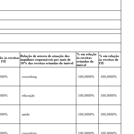
% em relação
Relação de setores de atuação dos
% em relação
o às receitas
às receitas
inquilinos responsáveis por mais de
às receitas do
 FII
oriundas do
10% das receitas oriundas do imóvel
FII
imóvel
0000%
coworking
100,0000%
100,0000%
0000%
educação
100,0000%
100,0000%
0000%
saúde
100,0000%
100,0000%
0000%
coworking
100,0000%
100,0000%