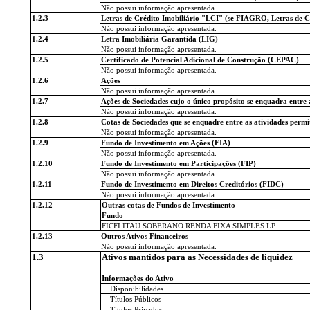
Não possui informação apresentada.
1.2.3
Letras de Crédito Imobiliário "LCI" (se FIAGRO, Letras de 
Não possui informação apresentada.
1.2.4
Letra Imobiliária Garantida (LIG)
Não possui informação apresentada.
1.2.5
Certificado de Potencial Adicional de Construção (CEPAC)
Não possui informação apresentada.
1.2.6
Ações
Não possui informação apresentada.
1.2.7
Ações de Sociedades cujo o único propósito se enquadra entre a
Não possui informação apresentada.
1.2.8
Cotas de Sociedades que se enquadre entre as atividades permit
Não possui informação apresentada.
1.2.9
Fundo de Investimento em Ações (FIA)
Não possui informação apresentada.
1.2.10
Fundo de Investimento em Participações (FIP)
Não possui informação apresentada.
1.2.11
Fundo de Investimento em Direitos Creditórios (FIDC)
Não possui informação apresentada.
1.2.12
Outras cotas de Fundos de Investimento
Fundo
FICFI ITAU SOBERANO RENDA FIXA SIMPLES LP
1.2.13
Outros Ativos Financeiros
Não possui informação apresentada.
1.3
Ativos mantidos para as Necessidades de liquidez
Informações do Ativo
Disponibilidades
Títulos Públicos
Títulos Privados