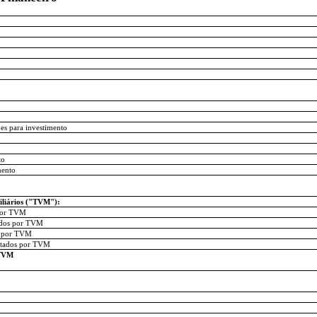
s para investimento
to
mento
iliários ("TVM"):
 por TVM
tados por TVM
s por TVM
entados por TVM
 TVM