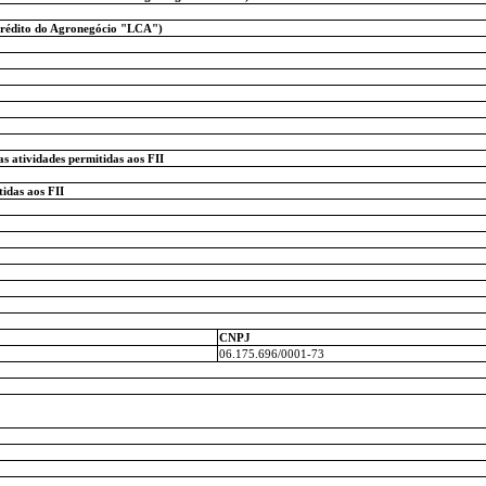
Crédito do Agronegócio "LCA")
s atividades permitidas aos FII
idas aos FII
CNPJ
06.175.696/0001-73