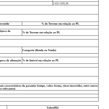
2.621.929,30
nvestido
% do Terreno em relação ao PL
 época da
% do Terreno em relação ao PL
Categoria (Renda ou Venda)
época da alienação
% do Imóvel em relação ao PL
ais características da garantia (tempo, valor, forma, riscos incorridos, entre outros
os relevantes)
Valor(R$)