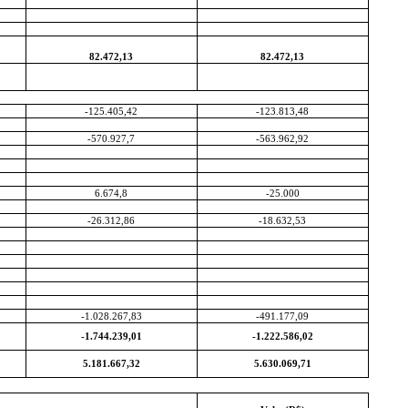
82.472,13
82.472,13
-125.405,42
-123.813,48
-570.927,7
-563.962,92
6.674,8
-25.000
-26.312,86
-18.632,53
-1.028.267,83
-491.177,09
-1.744.239,01
-1.222.586,02
5.181.667,32
5.630.069,71