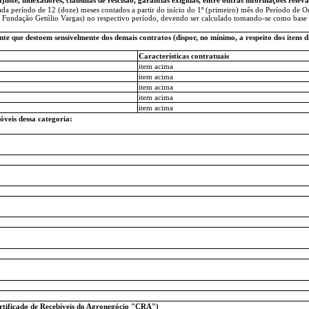
ada período de 12 (doze) meses contados a partir do início do 1º (primeiro) mês do Período d
 Fundação Getúlio Vargas) no respectivo período, devendo ser calculado tomando-se como base o 
nte que destoem sensivelmente dos demais contratos (dispor, no mínimo, a respeito dos itens d
Características contratuais
item acima
item acima
item acima
item acima
item acima
óveis dessa categoria:
rtificado de Recebíveis do Agronegócio "CRA")