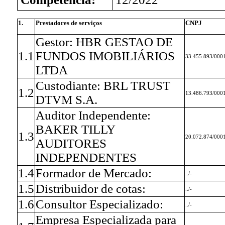
1.
Prestadores de serviços
CNPJ
Gestor: HBR GESTAO DE
1.1
FUNDOS IMOBILIÁRIOS
33.455.893/000
LTDA
Custodiante: BRL TRUST
1.2
13.486.793/000
DTVM S.A.
Auditor Independente:
BAKER TILLY
1.3
20.072.874/000
AUDITORES
INDEPENDENTES
1.4
Formador de Mercado:
../-
1.5
Distribuidor de cotas:
../-
1.6
Consultor Especializado:
../-
Empresa Especializada para