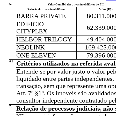
6.
Valor Contábil dos ativos imobiliários do FII
Relação de ativos imobiliários
Valor (R$)
BARRA PRIVATE
80.311.00
EDIFICIO
62.339.00
CITYPLEX
HELBOR TRILOGY
49.404.00
NEOLINK
169.425.00
ONE ELEVEN
79.396.00
6.1
Critérios utilizados na referida ava
Entende-se por valor justo o valor pe
liquidado entre partes independentes, 
transação, sem que represente uma o
Art. 7º §1º. Os imóveis são avalidado
consultor independente contratado pel
7.
Relação de processos judiciais, não s