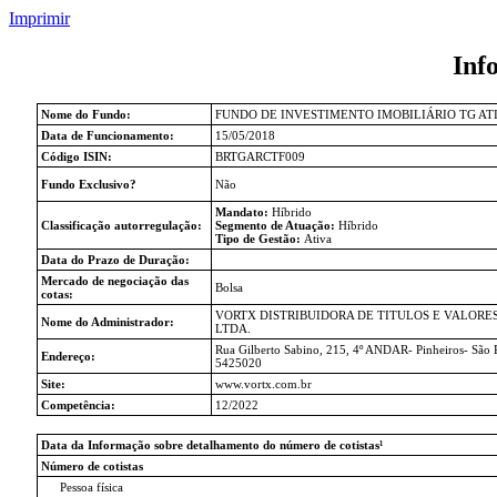
Imprimir
Inf
Nome do Fundo:
FUNDO DE INVESTIMENTO IMOBILIÁRIO TG AT
Data de Funcionamento:
15/05/2018
Código ISIN:
BRTGARCTF009
Fundo Exclusivo?
Não
Mandato:
Híbrido
Classificação autorregulação:
Segmento de Atuação:
Híbrido
Tipo de Gestão:
Ativa
Data do Prazo de Duração:
Mercado de negociação das
Bolsa
cotas:
VORTX DISTRIBUIDORA DE TITULOS E VALORE
Nome do Administrador:
LTDA.
Rua Gilberto Sabino, 215, 4º ANDAR- Pinheiros- São 
Endereço:
5425020
Site:
www.vortx.com.br
Competência:
12/2022
Data da Informação sobre detalhamento do número de cotistas¹
Número de cotistas
Pessoa física