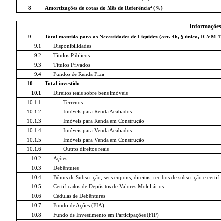
8
Amortizações de cotas do Mês de Referência⁴ (%)
Informações
9
Total mantido para as Necessidades de Liquidez (art. 46, § único, ICVM 4
9.1
Disponibilidades
9.2
Títulos Públicos
9.3
Títulos Privados
9.4
Fundos de Renda Fixa
10
Total investido
10.1
Direitos reais sobre bens imóveis
10.1.1
Terrenos
10.1.2
Imóveis para Renda Acabados
10.1.3
Imóveis para Renda em Construção
10.1.4
Imóveis para Venda Acabados
10.1.5
Imóveis para Venda em Construção
10.1.6
Outros direitos reais
10.2
Ações
10.3
Debêntures
10.4
Bônus de Subscrição, seus cupons, direitos, recibos de subscrição e certi
10.5
Certificados de Depósitos de Valores Mobiliários
10.6
Cédulas de Debêntures
10.7
Fundo de Ações (FIA)
10.8
Fundo de Investimento em Participações (FIP)