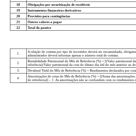
18
Obrigações por securitização de recebíveis
19
Instrumentos financeiros derivativos
20
Provisões para contingências
21
Outros valores a pagar
22
Total do passivo
A relação de cotistas por tipo de investidor deverá ser encaminhada, obriga
1.
administrador deverá informar apenas o número total de cotistas.
Rentabilidade Patrimonial do Mês de Referência (%) = [(Valor patrimonial da
2.
referência)/Valor patrimonial da cota do último dia útil do mês anterior ao de 
3.
Dividend Yield do Mês de Referência (%) = Rendimentos declarados por cota no
Amortizações de cotas do Mês de Referência (%) = [(Soma das amortizações por
4.
de referência)] – 1. As amortizações não se confundem com os rendimentos de