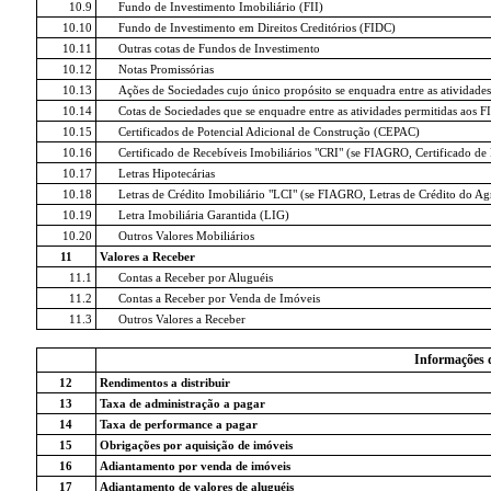
10.9
Fundo de Investimento Imobiliário (FII)
10.10
Fundo de Investimento em Direitos Creditórios (FIDC)
10.11
Outras cotas de Fundos de Investimento
10.12
Notas Promissórias
10.13
Ações de Sociedades cujo único propósito se enquadra entre as atividades
10.14
Cotas de Sociedades que se enquadre entre as atividades permitidas aos FI
10.15
Certificados de Potencial Adicional de Construção (CEPAC)
10.16
Certificado de Recebíveis Imobiliários "CRI" (se FIAGRO, Certificado d
10.17
Letras Hipotecárias
10.18
Letras de Crédito Imobiliário "LCI" (se FIAGRO, Letras de Crédito do A
10.19
Letra Imobiliária Garantida (LIG)
10.20
Outros Valores Mobiliários
11
Valores a Receber
11.1
Contas a Receber por Aluguéis
11.2
Contas a Receber por Venda de Imóveis
11.3
Outros Valores a Receber
Informações 
12
Rendimentos a distribuir
13
Taxa de administração a pagar
14
Taxa de performance a pagar
15
Obrigações por aquisição de imóveis
16
Adiantamento por venda de imóveis
17
Adiantamento de valores de aluguéis