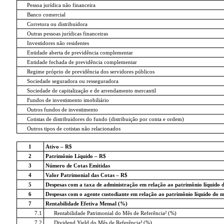
Pessoa jurídica não financeira
Banco comercial
Corretora ou distribuidora
Outras pessoas jurídicas financeiras
Investidores não residentes
Entidade aberta de previdência complementar
Entidade fechada de previdência complementar
Regime próprio de previdência dos servidores públicos
Sociedade seguradora ou resseguradora
Sociedade de capitalização e de arrendamento mercantil
Fundos de investimento imobiliário
Outros fundos de investimento
Cotistas de distribuidores do fundo (distribuição por conta e ordem)
Outros tipos de cotistas não relacionados
1
Ativo – R$
2
Patrimônio Líquido – R$
3
Número de Cotas Emitidas
4
Valor Patrimonial das Cotas – R$
5
Despesas com a taxa de administração em relação ao patrimônio líquido 
6
Despesas com o agente custodiante em relação ao patrimônio líquido do 
7
Rentabilidade Efetiva Mensal (%)
7.1
Rentabilidade Patrimonial do Mês de Referência² (%)
7.2
Dividend Yield do Mês de Referência³ (%)