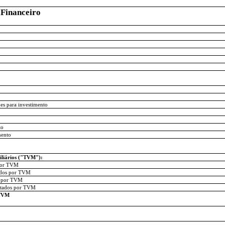
 Financeiro
s para investimento
to
mento
iliários ("TVM"):
 por TVM
tados por TVM
s por TVM
entados por TVM
 TVM