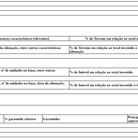
outras características relevantes)
% do Terreno em relação ao total i
da alienação, entre outras características
% do Terreno em relação ao total investido à
alienação
 nº de unidades ou lojas, entre outras
% do Imóvel em relação ao total investido
 nº de unidades ou lojas, data da alienação,
% do Imóvel em relação ao total investido à 
Princip
% garantido relativo
Garantidor
aspect