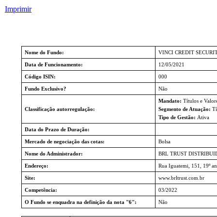
Imprimir
Nome do Fundo:
VINCI CREDIT SECURI
Data de Funcionamento:
12/05/2021
Código ISIN:
000
Fundo Exclusivo?
Não
Mandato:
Títulos e Valor
Classificação autorregulação:
Segmento de Atuação:
Tí
Tipo de Gestão:
Ativa
Data do Prazo de Duração:
Mercado de negociação das cotas:
Bolsa
Nome do Administrador:
BRL TRUST DISTRIBUI
Endereço:
Rua Iguatemi, 151, 19º an
Site:
www.brltrust.com.br
Competência:
03/2022
O Fundo se enquadra na definição da nota "6":
Não