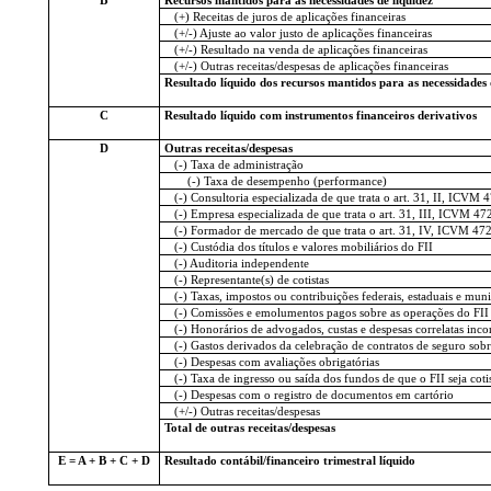
(+) Receitas de juros de aplicações financeiras
(+/-) Ajuste ao valor justo de aplicações financeiras
(+/-) Resultado na venda de aplicações financeiras
(+/-) Outras receitas/despesas de aplicações financeiras
Resultado líquido dos recursos mantidos para as necessidades 
C
Resultado líquido com instrumentos financeiros derivativos
D
Outras receitas/despesas
(-) Taxa de administração
(-) Taxa de desempenho (performance)
(-) Consultoria especializada de que trata o art. 31, II, ICVM 
(-) Empresa especializada de que trata o art. 31, III, ICVM 47
(-) Formador de mercado de que trata o art. 31, IV, ICVM 47
(-) Custódia dos títulos e valores mobiliários do FII
(-) Auditoria independente
(-) Representante(s) de cotistas
(-) Taxas, impostos ou contribuições federais, estaduais e mun
(-) Comissões e emolumentos pagos sobre as operações do FII
(-) Honorários de advogados, custas e despesas correlatas incorr
(-) Gastos derivados da celebração de contratos de seguro sobre
(-) Despesas com avaliações obrigatórias
(-) Taxa de ingresso ou saída dos fundos de que o FII seja coti
(-) Despesas com o registro de documentos em cartório
(+/-) Outras receitas/despesas
Total de outras receitas/despesas
E = A + B + C + D
Resultado contábil/financeiro trimestral líquido