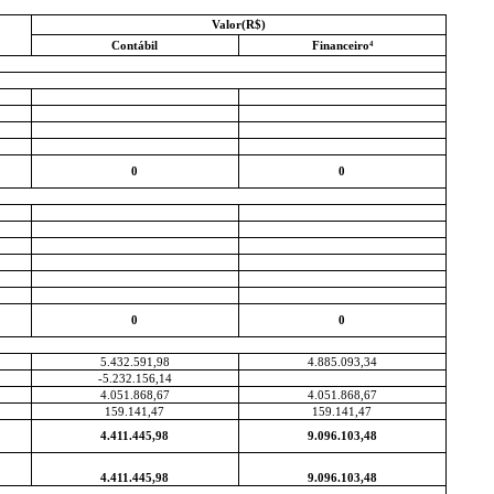
Valor(R$)
Contábil
Financeiro⁴
0
0
0
0
5.432.591,98
4.885.093,34
-5.232.156,14
4.051.868,67
4.051.868,67
159.141,47
159.141,47
4.411.445,98
9.096.103,48
4.411.445,98
9.096.103,48