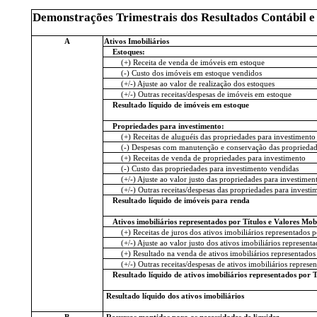
Demonstrações Trimestrais dos Resultados Contábil e
A
Ativos Imobiliários
Estoques:
(+) Receita de venda de imóveis em estoque
(-) Custo dos imóveis em estoque vendidos
(+/-) Ajuste ao valor de realização dos estoques
(+/-) Outras receitas/despesas de imóveis em estoque
Resultado líquido de imóveis em estoque
Propriedades para investimento:
(+) Receitas de aluguéis das propriedades para investimento
(-) Despesas com manutenção e conservação das propriedade
(+) Receitas de venda de propriedades para investimento
(-) Custo das propriedades para investimento vendidas
(+/-) Ajuste ao valor justo das propriedades para investimen
(+/-) Outras receitas/despesas das propriedades para investi
Resultado líquido de imóveis para renda
Ativos imobiliários representados por Títulos e Valores Mob
(+) Receitas de juros dos ativos imobiliários representados
(+/-) Ajuste ao valor justo dos ativos imobiliários represen
(+) Resultado na venda de ativos imobiliários representado
(+/-) Outras receitas/despesas de ativos imobiliários repres
Resultado líquido de ativos imobiliários representados por
Resultado líquido dos ativos imobiliários
B
Recursos mantidos para as necessidades de liquidez