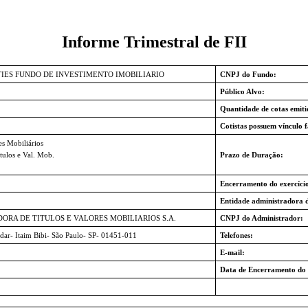
Informe Trimestral de FII
TIES FUNDO DE INVESTIMENTO IMOBILIARIO
CNPJ do Fundo:
Público Alvo:
Quantidade de cotas emiti
Cotistas possuem vínculo f
es Mobiliários
tulos e Val. Mob.
Prazo de Duração:
Encerramento do exercício
Entidade administradora 
DORA DE TITULOS E VALORES MOBILIARIOS S.A.
CNPJ do Administrador:
dar- Itaim Bibi- São Paulo- SP- 01451-011
Telefones:
E-mail:
Data de Encerramento do 