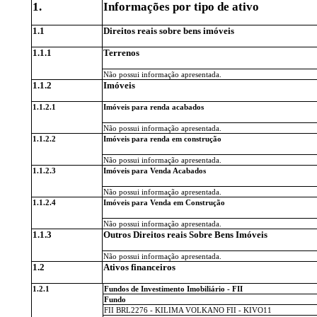
1.
Informações por tipo de ativo
1.1
Direitos reais sobre bens imóveis
1.1.1
Terrenos
Não possui informação apresentada.
1.1.2
Imóveis
1.1.2.1
Imóveis para renda acabados
Não possui informação apresentada.
1.1.2.2
Imóveis para renda em construção
Não possui informação apresentada.
1.1.2.3
Imóveis para Venda Acabados
Não possui informação apresentada.
1.1.2.4
Imóveis para Venda em Construção
Não possui informação apresentada.
1.1.3
Outros Direitos reais Sobre Bens Imóveis
Não possui informação apresentada.
1.2
Ativos financeiros
1.2.1
Fundos de Investimento Imobiliário - FII
Fundo
FII BRL2276 - KILIMA VOLKANO FII - KIVO11