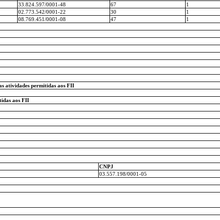
33.824.597/0001-48
67
1
02.773.542/0001-22
30
1
08.769.451/0001-08
47
1
s atividades permitidas aos FII
idas aos FII
CNPJ
03.557.198/0001-05