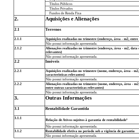
Títulos Públicos
Títulos Privados
Fundos de Renda Fixa
2.
Aquisições e Alienações
2.1
Terrenos
2.1.1
Aquisições realizadas no trimestre (endereço, área - m2, entre 
Não possui informação apresentada.
2.1.2
Alienações realizadas no trimestre (endereço, área - m2, data 
relevantes)
Não possui informação apresentada.
2.2
Imóveis
2.2.1
Aquisições realizadas no trimestre (nome, endereço, área - m2,
características relevantes)
Não possui informação apresentada.
2.2.2
Alienações realizadas no trimestre (nome, endereço, área - m2,
entre outras características relevantes)
Não possui informação apresentada.
3.
Outras Informações
3.1
Rentabilidade Garantida
3.1.1
Relação de Ativos sujeitos à garantia de rentabilidade³
Não possui informação apresentada.
3.1.2
Rentabilidade efetiva no período sob a vigência de garantia
Não possui informação apresentada.