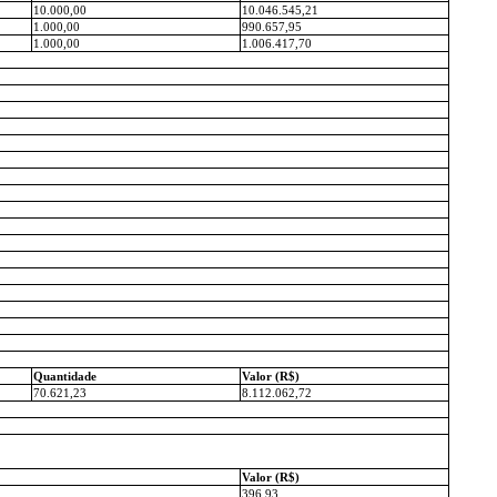
10.000,00
10.046.545,21
1.000,00
990.657,95
1.000,00
1.006.417,70
Quantidade
Valor (R$)
70.621,23
8.112.062,72
Valor (R$)
396,93