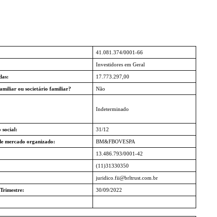
41.081.374/0001-66
Investidores em Geral
das:
17.773.297,00
amiliar ou societário familiar?
Não
Indeterminado
 social:
31/12
de mercado organizado:
BM&FBOVESPA
13.486.793/0001-42
(11)31330350
juridico.fii@brltrust.com.br
Trimestre:
30/09/2022