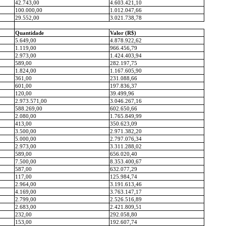
42.743,00
4.603.421,10
100.000,00
1.012.047,66
29.552,00
3.021.738,78
Quantidade
Valor (R$)
5.649,00
4.878.922,62
1.119,00
966.456,79
2.973,00
1.424.403,94
589,00
282.197,75
1.824,00
1.167.605,90
361,00
231.088,66
601,00
197.836,37
120,00
39.499,96
2.973.571,00
3.046.267,16
588.269,00
602.650,66
2.080,00
1.765.849,99
413,00
350.623,09
3.500,00
2.971.382,20
5.000,00
2.797.076,34
2.973,00
3.311.288,02
589,00
656.020,40
7.500,00
8.353.400,67
587,00
632.077,29
117,00
125.984,74
2.964,00
3.191.613,46
4.169,00
3.763.147,17
2.799,00
2.526.516,89
2.683,00
2.421.809,51
232,00
292.058,80
153,00
192.607,74