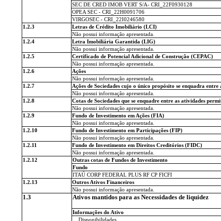
SEC DE CRED IMOB VERT S/A- CRI_22F0930128
OPEA SEC - CRI_22H0091706
VIRGOSEC - CRI_22I0246580
1.2.3
Letras de Crédito Imobiliário (LCI)
Não possui informação apresentada.
1.2.4
Letra Imobiliária Garantida (LIG)
Não possui informação apresentada.
1.2.5
Certificado de Potencial Adicional de Construção (CEPAC)
Não possui informação apresentada.
1.2.6
Ações
Não possui informação apresentada.
1.2.7
Ações de Sociedades cujo o único propósito se enquadra entre a
Não possui informação apresentada.
1.2.8
Cotas de Sociedades que se enquadre entre as atividades permit
Não possui informação apresentada.
1.2.9
Fundo de Investimento em Ações (FIA)
Não possui informação apresentada.
1.2.10
Fundo de Investimento em Participações (FIP)
Não possui informação apresentada.
1.2.11
Fundo de Investimento em Direitos Creditórios (FIDC)
Não possui informação apresentada.
1.2.12
Outras cotas de Fundos de Investimento
Fundo
ITAÚ CORP FEDERAL PLUS RF CP FICFI
1.2.13
Outros Ativos Financeiros
Não possui informação apresentada.
1.3
Ativos mantidos para as Necessidades de liquidez
Informações do Ativo
Disponibilidades