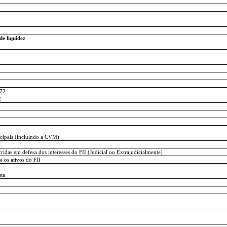
de liquidez
472
2
2
icipais (incluindo a CVM)
idas em defesa dos interesses do FII (Judicial ou Extrajudicialmente)
 os ativos do FII
sta