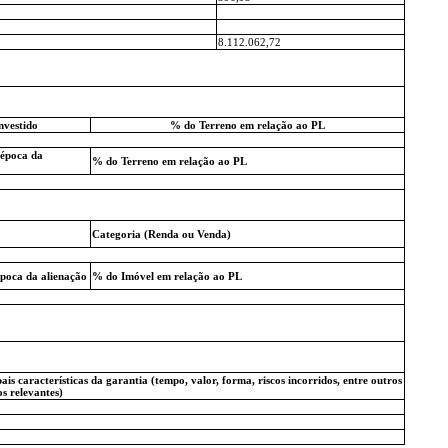
8.112.062,72
nvestido
% do Terreno em relação ao PL
 época da
% do Terreno em relação ao PL
Categoria (Renda ou Venda)
época da alienação
% do Imóvel em relação ao PL
ais características da garantia (tempo, valor, forma, riscos incorridos, entre outros
os relevantes)