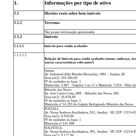
1.
Informações por tipo de ativo
1.1
Direitos reais sobre bens imóveis
1.1.1
Terrenos
Não possui informação apresentada.
1.1.2
Imóveis
1.1.2.1
Imóveis para renda acabados
1.1.2.1.1
Relação de Imóveis para renda acabados (nome, endereço, área
outras características relevantes¹)
Itatiaia
Av. Industrial Alda Mendes Bernardes, 1881 – Itatiaia, RJ
Área (m2): 105.580,00
Nº de unidades ou lojas: 1
Matrículas: 3.467 - Galpões 1 ao 11 e Matrícula: 5.016 - Pátio de
Ribeirão das Neves
Av. José Carlos Costa, 688 – Ribeirão das Neves, MG
Área (m2): 26.618,00
Nº de unidades ou lojas: 1
Matrícula nº 24.293 do Galpão Refrigerado Ribeirão das Neves
POSTALL
Av. Nossa Senhora Auxiliadora, 831, Jundiaí - SP, CEP: 13214-8
Área (m2): 9.956,00
Nº de unidades ou lojas: 1
Matrícula nº 141.098
SOLISTICA
Av. Nossa Senhora Auxiliadora, 901, Jundiaí - SP, CEP: 13214-8
Área (m2): 9.177,00