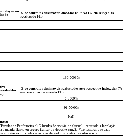
em relação ao
% de contratos dos imóveis alocados na faixa (% em relação às
das de
receitas do FII)
100,0000%
tivo
% de contratos dos imóveis reajustados pelo respectivo indexador (%
s auferidas
em relação às receitas do FII)
os)
5,5000%
91,5000%
NaN
ntes):
láusulas de Benfeitorias b) Cláusulas de revisão de aluguel – seguindo a legislação
 bancária(fiança ou seguro fiança) ou deposito caução Vale ressaltar que cada
os contratos são firmados com considerando os pontos descritos acima.