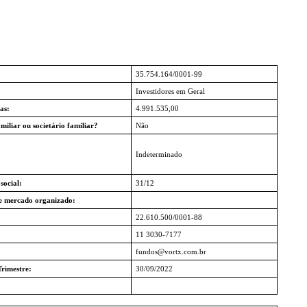
35.754.164/0001-99
Investidores em Geral
as:
4.991.535,00
miliar ou societário familiar?
Não
Indeterminado
social:
31/12
e mercado organizado:
22.610.500/0001-88
11 3030-7177
fundos@vortx.com.br
rimestre:
30/09/2022