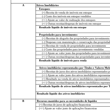
A
Ativos Imobiliários
Estoques:
(+) Receita de venda de imóveis em estoque
(-) Custo dos imóveis em estoque vendidos
(+/-) Ajuste ao valor de realização dos estoques
(+/-) Outras receitas/despesas de imóveis em estoque
Resultado líquido de imóveis em estoque
Propriedades para investimento:
(+) Receitas de aluguéis das propriedades para investimento
(-) Despesas com manutenção e conservação das propriedade
(+) Receitas de venda de propriedades para investimento
(-) Custo das propriedades para investimento vendidas
(+/-) Ajuste ao valor justo das propriedades para investimen
(+/-) Outras receitas/despesas das propriedades para investi
Resultado líquido de imóveis para renda
Ativos imobiliários representados por Títulos e Valores Mob
(+) Receitas de juros dos ativos imobiliários representados
(+/-) Ajuste ao valor justo dos ativos imobiliários represen
(+) Resultado na venda de ativos imobiliários representado
(+/-) Outras receitas/despesas de ativos imobiliários repres
Resultado líquido de ativos imobiliários representados por
Resultado líquido dos ativos imobiliários
B
Recursos mantidos para as necessidades de liquidez
(+) Receitas de juros de aplicações financeiras
(+/-) Ajuste ao valor justo de aplicações financeiras