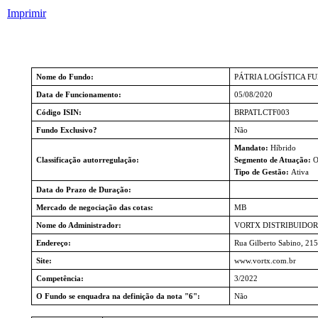
Imprimir
Nome do Fundo:
PÁTRIA LOGÍSTICA F
Data de Funcionamento:
05/08/2020
Código ISIN:
BRPATLCTF003
Fundo Exclusivo?
Não
Mandato:
Híbrido
Classificação autorregulação:
Segmento de Atuação:
O
Tipo de Gestão:
Ativa
Data do Prazo de Duração:
Mercado de negociação das cotas:
MB
Nome do Administrador:
VORTX DISTRIBUIDOR
Endereço:
Rua Gilberto Sabino, 21
Site:
www.vortx.com.br
Competência:
3/2022
O Fundo se enquadra na definição da nota "6":
Não