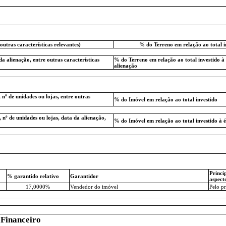
outras características relevantes)
% do Terreno em relação ao total i
da alienação, entre outras características
% do Terreno em relação ao total investido à
alienação
 nº de unidades ou lojas, entre outras
% do Imóvel em relação ao total investido
 nº de unidades ou lojas, data da alienação,
% do Imóvel em relação ao total investido à 
Princip
% garantido relativo
Garantidor
aspect
17,0000%
Vendedor do imóvel
Pelo pr
 Financeiro