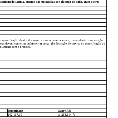
iscriminados acima, quando não protegidas por cláusula de sigilo, entre outras
 especificação técnica dos seguros a serem contratados e, na sequência, a solicitação
tas devem conter, no mínimo: (a) preço; (b) descrição do serviço ou especificação do
juntamente com a proposta
Quantidade
Valor (R$)
102.197,00
11.285.614,71