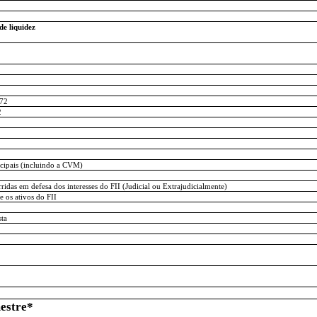
de liquidez
472
2
2
icipais (incluindo a CVM)
idas em defesa dos interesses do FII (Judicial ou Extrajudicialmente)
 os ativos do FII
sta
mestre*