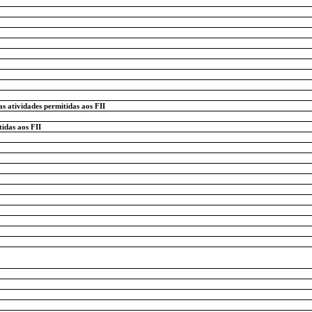
s atividades permitidas aos FII
idas aos FII