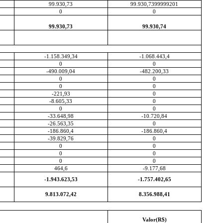
99.930,73
99.930,7399999201
0
0
99.930,73
99.930,74
-1.158.349,34
-1.068.443,4
0
0
-490.009,04
-482.200,33
0
0
0
0
-221,93
0
-8.605,33
0
0
0
-33.648,98
-10.720,84
-26.563,35
0
-186.860,4
-186.860,4
-39.829,76
0
0
0
0
0
0
0
464,6
-9.177,68
-1.943.623,53
-1.757.402,65
9.813.072,42
8.356.988,41
Valor(R$)