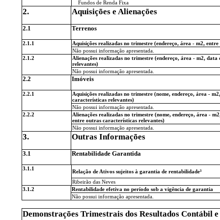
Fundos de Renda Fixa
2.
Aquisições e Alienações
2.1
Terrenos
2.1.1
Aquisições realizadas no trimestre (endereço, área - m2, entre 
Não possui informação apresentada.
2.1.2
Alienações realizadas no trimestre (endereço, área - m2, data 
relevantes)
Não possui informação apresentada.
2.2
Imóveis
2.2.1
Aquisições realizadas no trimestre (nome, endereço, área - m2,
características relevantes)
Não possui informação apresentada.
2.2.2
Alienações realizadas no trimestre (nome, endereço, área - m2,
entre outras características relevantes)
Não possui informação apresentada.
3.
Outras Informações
3.1
Rentabilidade Garantida
3.1.1
Relação de Ativos sujeitos à garantia de rentabilidade³
Ribeirão das Neves
3.1.2
Rentabilidade efetiva no período sob a vigência de garantia
Não possui informação apresentada.
Demonstrações Trimestrais dos Resultados Contábil e