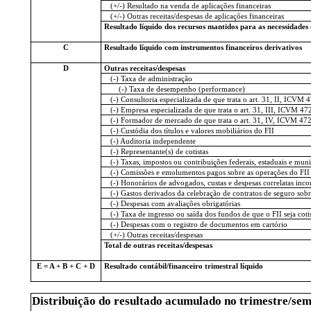
(+/-) Resultado na venda de aplicações financeiras
(+/-) Outras receitas/despesas de aplicações financeiras
Resultado líquido dos recursos mantidos para as necessidades 
C
Resultado líquido com instrumentos financeiros derivativos
D
Outras receitas/despesas
(-) Taxa de administração
(-) Taxa de desempenho (performance)
(-) Consultoria especializada de que trata o art. 31, II, ICVM 
(-) Empresa especializada de que trata o art. 31, III, ICVM 47
(-) Formador de mercado de que trata o art. 31, IV, ICVM 47
(-) Custódia dos títulos e valores mobiliários do FII
(-) Auditoria independente
(-) Representante(s) de cotistas
(-) Taxas, impostos ou contribuições federais, estaduais e mun
(-) Comissões e emolumentos pagos sobre as operações do FII
(-) Honorários de advogados, custas e despesas correlatas incorr
(-) Gastos derivados da celebração de contratos de seguro sobre
(-) Despesas com avaliações obrigatórias
(-) Taxa de ingresso ou saída dos fundos de que o FII seja coti
(-) Despesas com o registro de documentos em cartório
(+/-) Outras receitas/despesas
Total de outras receitas/despesas
E = A + B + C + D
Resultado contábil/financeiro trimestral líquido
Distribuição do resultado acumulado no trimestre/se