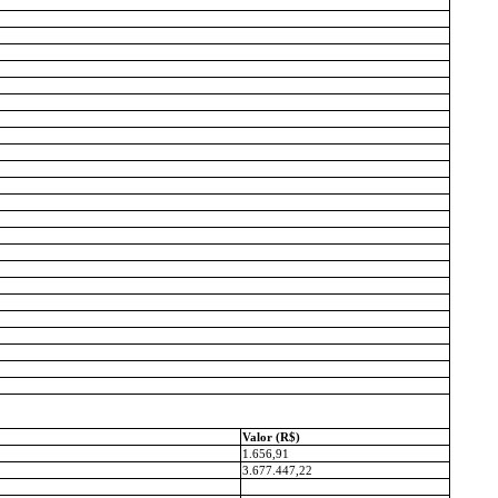
Valor (R$)
1.656,91
3.677.447,22