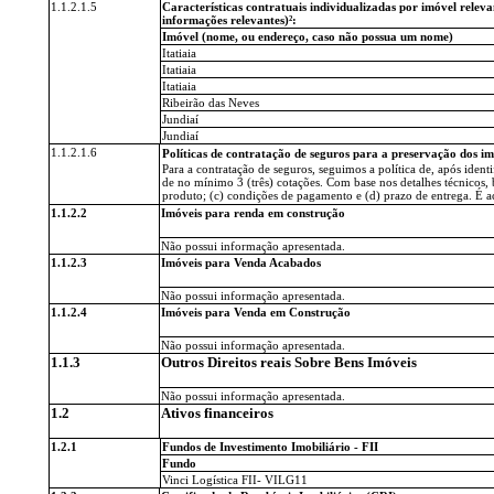
1.1.2.1.5
Características contratuais individualizadas por imóvel releva
informações relevantes)²:
Imóvel (nome, ou endereço, caso não possua um nome)
Itatiaia
Itatiaia
Itatiaia
Ribeirão das Neves
Jundiaí
Jundiaí
1.1.2.1.6
Políticas de contratação de seguros para a preservação dos im
Para a contratação de seguros, seguimos a política de, após ident
de no mínimo 3 (três) cotações. Com base nos detalhes técnicos,
produto; (c) condições de pagamento e (d) prazo de entrega. É a
1.1.2.2
Imóveis para renda em construção
Não possui informação apresentada.
1.1.2.3
Imóveis para Venda Acabados
Não possui informação apresentada.
1.1.2.4
Imóveis para Venda em Construção
Não possui informação apresentada.
1.1.3
Outros Direitos reais Sobre Bens Imóveis
Não possui informação apresentada.
1.2
Ativos financeiros
1.2.1
Fundos de Investimento Imobiliário - FII
Fundo
Vinci Logística FII- VILG11