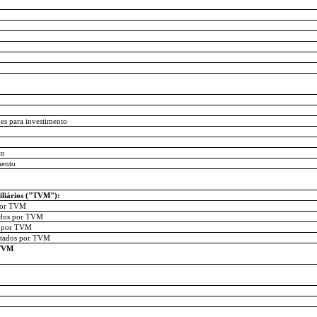
s para investimento
to
mento
iliários ("TVM"):
 por TVM
tados por TVM
s por TVM
entados por TVM
 TVM