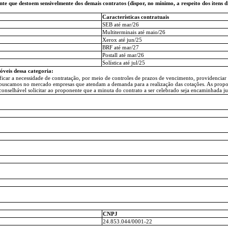
nte que destoem sensivelmente dos demais contratos (dispor, no mínimo, a respeito dos itens d
Características contratuais
SEB até mar/26
Multiterminais até maio/26
Xerox até jun/25
BRF até mar/27
Postall até mar/26
Solística até jul/25
óveis dessa categoria:
ificar a necessidade de contratação, por meio de controles de prazos de vencimento, providenciar a
 buscamos no mercado empresas que atendam a demanda para a realização das cotações. As propos
conselhável solicitar ao proponente que a minuta do contrato a ser celebrado seja encaminhada 
CNPJ
24.853.044/0001-22