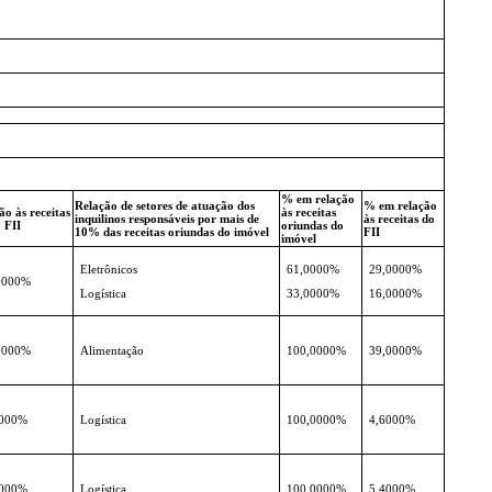
% em relação
Relação de setores de atuação dos
% em relação
o às receitas
às receitas
inquilinos responsáveis por mais de
às receitas do
 FII
oriundas do
10% das receitas oriundas do imóvel
FII
imóvel
Eletrônicos
61,0000%
29,0000%
0000%
Logística
33,0000%
16,0000%
0000%
Alimentação
100,0000%
39,0000%
8000%
Logística
100,0000%
4,6000%
6000%
Logística
100,0000%
5,4000%