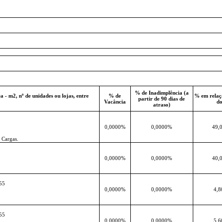
% de Inadimplência (a
 - m2, nº de unidades ou lojas, entre
% de
% em relaçã
partir de 90 dias de
Vacância
do
atraso)
0,0000%
0,0000%
49,
 Cargas.
0,0000%
0,0000%
40,
55
0,0000%
0,0000%
4,
55
0,0000%
0,0000%
5,