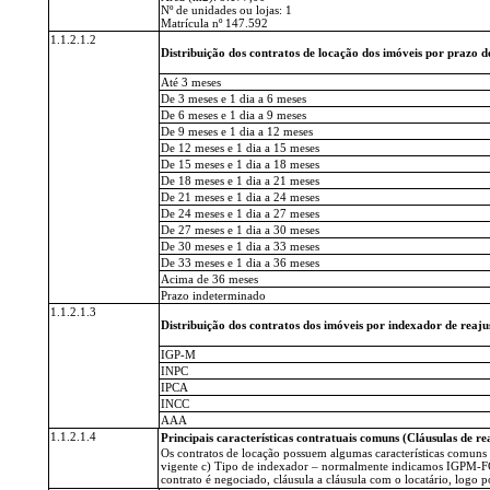
Nº de unidades ou lojas: 1
Matrícula nº 147.592
1.1.2.1.2
Distribuição dos contratos de locação dos imóveis por prazo 
Até 3 meses
De 3 meses e 1 dia a 6 meses
De 6 meses e 1 dia a 9 meses
De 9 meses e 1 dia a 12 meses
De 12 meses e 1 dia a 15 meses
De 15 meses e 1 dia a 18 meses
De 18 meses e 1 dia a 21 meses
De 21 meses e 1 dia a 24 meses
De 24 meses e 1 dia a 27 meses
De 27 meses e 1 dia a 30 meses
De 30 meses e 1 dia a 33 meses
De 33 meses e 1 dia a 36 meses
Acima de 36 meses
Prazo indeterminado
1.1.2.1.3
Distribuição dos contratos dos imóveis por indexador de reaju
IGP-M
INPC
IPCA
INCC
AAA
1.1.2.1.4
Principais características contratuais comuns (Cláusulas de rea
Os contratos de locação possuem algumas características comuns as
vigente c) Tipo de indexador – normalmente indicamos IGPM-FGV c
contrato é negociado, cláusula a cláusula com o locatário, logo 