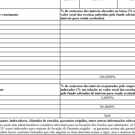
% de contratos dos imóveis alocados na faixa (% 
de vencimento
valor total das receitas auferidas pelo fundo advin
imóveis para renda acabados)
100,0000%
% de contratos dos imóveis reajustados pelo respec
ste
indexador (% em relação ao valor total das receita
pelo fundo advindas de imóveis para renda acabad
5,6000%
94,4000%
NaN
juste, indexadores, cláusulas de rescisão, garantias exigidas, entre outras informações releva
 quais esta administradora considera relevantes para as locações dos fundos que administra: a) C
omo indexador para reajuste de locação d) Garantia exigida – as garantias aceitas são garantia
podem haver contratos firmados que não seguem os itens descritos acima a rigor, mas a maioria d