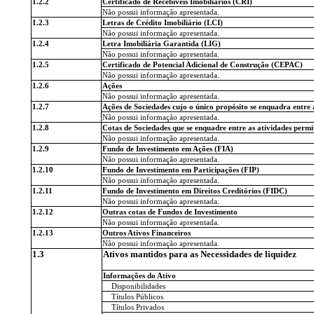
1.2.2
Certificado de Recebíveis Imobiliários (CRI)
Não possui informação apresentada.
1.2.3
Letras de Crédito Imobiliário (LCI)
Não possui informação apresentada.
1.2.4
Letra Imobiliária Garantida (LIG)
Não possui informação apresentada.
1.2.5
Certificado de Potencial Adicional de Construção (CEPAC)
Não possui informação apresentada.
1.2.6
Ações
Não possui informação apresentada.
1.2.7
Ações de Sociedades cujo o único propósito se enquadra entre a
Não possui informação apresentada.
1.2.8
Cotas de Sociedades que se enquadre entre as atividades permit
Não possui informação apresentada.
1.2.9
Fundo de Investimento em Ações (FIA)
Não possui informação apresentada.
1.2.10
Fundo de Investimento em Participações (FIP)
Não possui informação apresentada.
1.2.11
Fundo de Investimento em Direitos Creditórios (FIDC)
Não possui informação apresentada.
1.2.12
Outras cotas de Fundos de Investimento
Não possui informação apresentada.
1.2.13
Outros Ativos Financeiros
Não possui informação apresentada.
1.3
Ativos mantidos para as Necessidades de liquidez
Informações do Ativo
Disponibilidades
Títulos Públicos
Títulos Privados