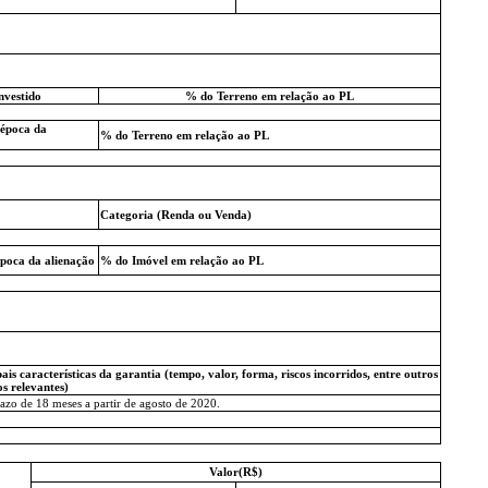
nvestido
% do Terreno em relação ao PL
 época da
% do Terreno em relação ao PL
Categoria (Renda ou Venda)
época da alienação
% do Imóvel em relação ao PL
ais características da garantia (tempo, valor, forma, riscos incorridos, entre outros
os relevantes)
azo de 18 meses a partir de agosto de 2020.
Valor(R$)