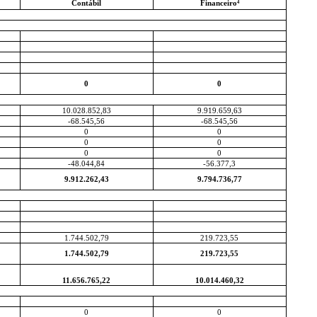
Contábil
Financeiro⁴
0
0
10.028.852,83
9.919.659,63
-68.545,56
-68.545,56
0
0
0
0
0
0
-48.044,84
-56.377,3
9.912.262,43
9.794.736,77
1.744.502,79
219.723,55
1.744.502,79
219.723,55
11.656.765,22
10.014.460,32
0
0