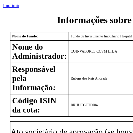
Imprimir
Informações sobre
Nome do Fundo:
Fundo de Investimento Imobiliário Hospit
Nome do
COINVALORES CCVM LTDA
Administrador:
Responsável
pela
Rubens dos Reis Andrade
Informação:
Código ISIN
BRHUCGCTF004
da cota:
Ato societário de aprovação (se houv