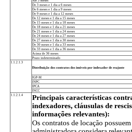
Até 3 meses
De 3 meses e 1 dia a 6 meses
De 6 meses e 1 dia a 9 meses
De 9 meses e 1 dia a 12 meses
De 12 meses e 1 dia a 15 meses
De 15 meses e 1 dia a 18 meses
De 18 meses e 1 dia a 21 meses
De 21 meses e 1 dia a 24 meses
De 24 meses e 1 dia a 27 meses
De 27 meses e 1 dia a 30 meses
De 30 meses e 1 dia a 33 meses
De 33 meses e 1 dia a 36 meses
Acima de 36 meses
Prazo indeterminado
1.1.2.1.3
Distribuição dos contratos dos imóveis por indexador de reajuste
IGP-M
INPC
IPCA
INCC
1.1.2.1.4
Principais características cont
indexadores, cláusulas de rescis
informações relevantes):
Os contratos de locação possuem 
administradora considera relevant