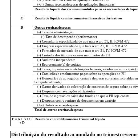
(+/-) Outras receitas/despesas de aplicações financeiras
Resultado líquido dos recursos mantidos para as necessidades de liqui
C
Resultado líquido com instrumentos financeiros derivativos
D
Outras receitas/despesas
(-) Taxa de administração
(-) Taxa de desempenho (performance)
(-) Consultoria especializada de que trata o art. 31, II, ICVM 472
(-) Empresa especializada de que trata o art. 31, III, ICVM 472
(-) Formador de mercado de que trata o art. 31, IV, ICVM 472
(-) Custódia dos títulos e valores mobiliários do FII
(-) Auditoria independente
(-) Representante(s) de cotistas
(-) Taxas, impostos ou contribuições federais, estaduais e municipais 
(-) Comissões e emolumentos pagos sobre as operações do FII
(-) Honorários de advogados, custas e despesas correlatas incorridas em 
Extrajudicialmente)
(-) Gastos derivados da celebração de contratos de seguro sobre os ativ
(-) Despesas com avaliações obrigatórias
(-) Taxa de ingresso ou saída dos fundos de que o FII seja cotista
(-) Despesas com o registro de documentos em cartório
(+/-) Outras receitas/despesas
Total de outras receitas/despesas
E = A + B + C
Resultado contábil/financeiro trimestral líquido
+ D
Distribuição do resultado acumulado no trimestre/seme