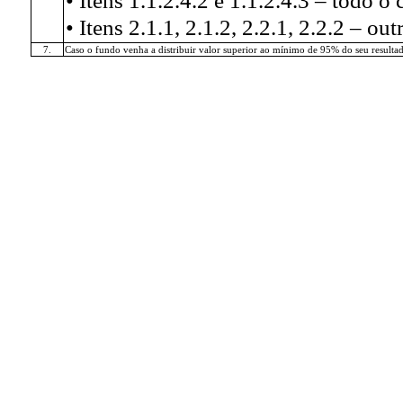
• Itens 1.1.2.4.2 e 1.1.2.4.3 – todo o
• Itens 2.1.1, 2.1.2, 2.2.1, 2.2.2 – out
7.
Caso o fundo venha a distribuir valor superior ao mínimo de 95% do seu resulta