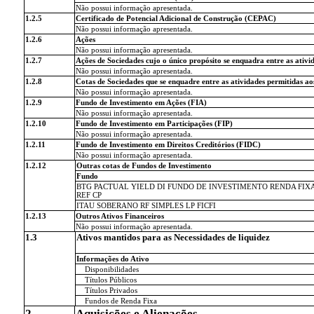
Não possui informação apresentada.
1.2.5
Certificado de Potencial Adicional de Construção (CEPAC)
Não possui informação apresentada.
1.2.6
Ações
Não possui informação apresentada.
1.2.7
Ações de Sociedades cujo o único propósito se enquadra entre as ativi
Não possui informação apresentada.
1.2.8
Cotas de Sociedades que se enquadre entre as atividades permitidas ao
Não possui informação apresentada.
1.2.9
Fundo de Investimento em Ações (FIA)
Não possui informação apresentada.
1.2.10
Fundo de Investimento em Participações (FIP)
Não possui informação apresentada.
1.2.11
Fundo de Investimento em Direitos Creditórios (FIDC)
Não possui informação apresentada.
1.2.12
Outras cotas de Fundos de Investimento
Fundo
BTG PACTUAL YIELD DI FUNDO DE INVESTIMENTO RENDA FIX
REF CP
ITAU SOBERANO RF SIMPLES LP FICFI
1.2.13
Outros Ativos Financeiros
Não possui informação apresentada.
1.3
Ativos mantidos para as Necessidades de liquidez
Informações do Ativo
Disponibilidades
Títulos Públicos
Títulos Privados
Fundos de Renda Fixa
2.
Aquisições e Alienações