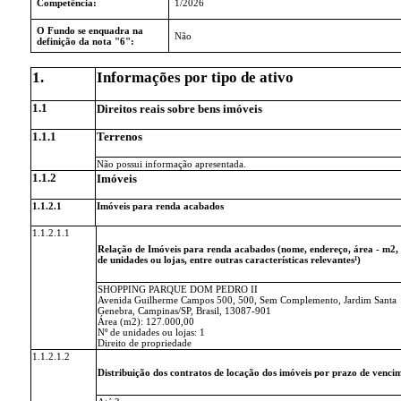
Competência:
1/2026
O Fundo se enquadra na
Não
definição da nota "6":
1.
Informações por tipo de ativo
1.1
Direitos reais sobre bens imóveis
1.1.1
Terrenos
Não possui informação apresentada.
1.1.2
Imóveis
1.1.2.1
Imóveis para renda acabados
1.1.2.1.1
Relação de Imóveis para renda acabados (nome, endereço, área - m2, 
de unidades ou lojas, entre outras características relevantes¹)
SHOPPING PARQUE DOM PEDRO II
Avenida Guilherme Campos 500, 500, Sem Complemento, Jardim Santa
Genebra, Campinas/SP, Brasil, 13087-901
Área (m2): 127.000,00
Nº de unidades ou lojas: 1
Direito de propriedade
1.1.2.1.2
Distribuição dos contratos de locação dos imóveis por prazo de venci