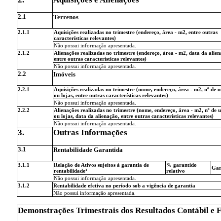
2.1
Terrenos
2.1.1
Aquisições realizadas no trimestre (endereço, área - m2, entre outras
características relevantes)
Não possui informação apresentada.
2.1.2
Alienações realizadas no trimestre (endereço, área - m2, data da alien
entre outras características relevantes)
Não possui informação apresentada.
2.2
Imóveis
2.2.1
Aquisições realizadas no trimestre (nome, endereço, área - m2, nº de 
ou lojas, entre outras características relevantes)
Não possui informação apresentada.
2.2.2
Alienações realizadas no trimestre (nome, endereço, área - m2, nº de 
ou lojas, data da alienação, entre outras características relevantes)
Não possui informação apresentada.
3.
Outras Informações
3.1
Rentabilidade Garantida
3.1.1
Relação de Ativos sujeitos à garantia de
% garantido
Gar
rentabilidade³
relativo
Não possui informação apresentada.
3.1.2
Rentabilidade efetiva no período sob a vigência de garantia
Não possui informação apresentada.
Demonstrações Trimestrais dos Resultados Contábil e 