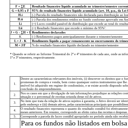
F = ∑E
Resultado financeiro líquido acumulado no trimestre/semestre corren
G = 0,95 x F
95% do resultado financeiro líquido acumulado (art. 10, p.u., da Lei 
H.i
(-) Parcela do resultado financeiro não declarada para distribuição ao lon
H.ii
(-) Parcela dos rendimentos retidos no fundo conforme aprovado em Asse
I.i
(+) Lucro contábil passível de distribuição que excede ao total do resulta
I.ii
(+) Resultado financeiro que excede o mínimo de 95%⁷.
J = G - ∑H + I
Rendimentos declarados
K
(-) Rendimentos pagos antecipadamente durante o trimestre/semestre
L = J - K
Rendimento líquido a pagar remanescente no encerramento do trimes
M = J/F
% do resultado financeiro líquido declarado no trimestre/semestre
* Quando se referir ao Informe Trimestral do 2º e 4º trimestres de cada ano, onde as in
1º e 3º trimestres, respectivamente.
Dentre as características relevantes dos imóveis, (i) descrever os direitos que 
promessas de compra e venda, bem como quaisquer outros instrumentos que lhe asse
1.
imóvel foi adquirido em regime de condomínio, e se existe acordo dispondo sobr
conclusão do empreendimento.
Nos os casos em que a divulgação de tais informações prejudique as relações con
2.
situação e o percentual de receitas oriunda desse rol de ativos.
No item que trata da relação de ativos sujeitos à garantia, o Ativo deverá ser id
3.
pelo endereço e (iii) demais ativos, pelas características principais que possibilitem
O resultado financeiro representa o quanto do resultado contábil foi efetivame
4.
meses anteriores. Em resumo, corresponde ao efeito caixa das receitas e despesas.
5.
Corresponde a parcela do lucro contábil apropriado no período ainda não recebida
Para os fundos não listados em bolsa