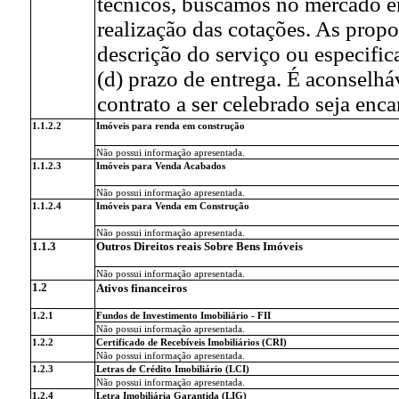
técnicos, buscamos no mercado e
realização das cotações. As propo
descrição do serviço ou especifi
(d) prazo de entrega. É aconselhá
contrato a ser celebrado seja en
1.1.2.2
Imóveis para renda em construção
Não possui informação apresentada.
1.1.2.3
Imóveis para Venda Acabados
Não possui informação apresentada.
1.1.2.4
Imóveis para Venda em Construção
Não possui informação apresentada.
1.1.3
Outros Direitos reais Sobre Bens Imóveis
Não possui informação apresentada.
1.2
Ativos financeiros
1.2.1
Fundos de Investimento Imobiliário - FII
Não possui informação apresentada.
1.2.2
Certificado de Recebíveis Imobiliários (CRI)
Não possui informação apresentada.
1.2.3
Letras de Crédito Imobiliário (LCI)
Não possui informação apresentada.
1.2.4
Letra Imobiliária Garantida (LIG)