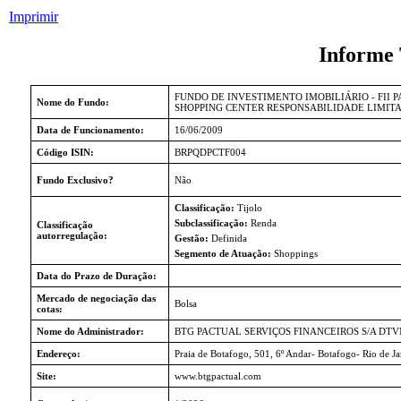
Imprimir
Informe 
FUNDO DE INVESTIMENTO IMOBILIÁRIO - FII
Nome do Fundo:
SHOPPING CENTER RESPONSABILIDADE LIMIT
Data de Funcionamento:
16/06/2009
Código ISIN:
BRPQDPCTF004
Fundo Exclusivo?
Não
Classificação:
Tijolo
Subclassificação:
Renda
Classificação
autorregulação:
Gestão:
Definida
Segmento de Atuação:
Shoppings
Data do Prazo de Duração:
Mercado de negociação das
Bolsa
cotas:
Nome do Administrador:
BTG PACTUAL SERVIÇOS FINANCEIROS S/A DT
Endereço:
Praia de Botafogo, 501, 6º Andar- Botafogo- Rio de J
Site:
www.btgpactual.com