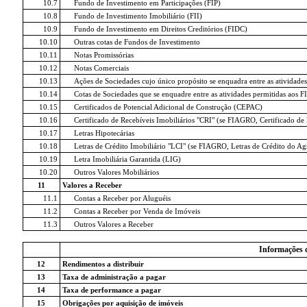
10.7
Fundo de Investimento em Participações (FIP)
10.8
Fundo de Investimento Imobiliário (FII)
10.9
Fundo de Investimento em Direitos Creditórios (FIDC)
10.10
Outras cotas de Fundos de Investimento
10.11
Notas Promissórias
10.12
Notas Comerciais
10.13
Ações de Sociedades cujo único propósito se enquadra entre as atividades
10.14
Cotas de Sociedades que se enquadre entre as atividades permitidas aos FI
10.15
Certificados de Potencial Adicional de Construção (CEPAC)
10.16
Certificado de Recebíveis Imobiliários "CRI" (se FIAGRO, Certificado d
10.17
Letras Hipotecárias
10.18
Letras de Crédito Imobiliário "LCI" (se FIAGRO, Letras de Crédito do A
10.19
Letra Imobiliária Garantida (LIG)
10.20
Outros Valores Mobiliários
11
Valores a Receber
11.1
Contas a Receber por Aluguéis
11.2
Contas a Receber por Venda de Imóveis
11.3
Outros Valores a Receber
Informações 
12
Rendimentos a distribuir
13
Taxa de administração a pagar
14
Taxa de performance a pagar
15
Obrigações por aquisição de imóveis