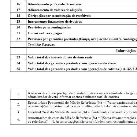
16
Adiantamento por venda de imóveis
17
Adiantamento de valores de aluguéis
18
Obrigações por securitização de recebíveis
19
Instrumentos financeiros derivativos
20
Provisões para contingências
21
Outros valores a pagar
22
Provisões por garantias prestadas (fiança, aval, aceite ou outra coobriga
Total dos Passivos
Informações 
23
Valor total dos imóveis objeto de ônus reais
24
Valor total das garantias prestadas com operacões da classe
25
Valor total das garantias prestadas com operações de cotistas (art. 32, § 
A relação de cotistas por tipo de investidor deverá ser encaminhada, obriga
1.
administrador deverá informar apenas o número total de cotistas.
Rentabilidade Patrimonial do Mês de Referência (%) = [(Valor patrimonial da
2.
referência)/Valor patrimonial da cota do último dia útil do mês anterior ao de 
3.
Dividend Yield do Mês de Referência (%) = Rendimentos declarados por cota no
Amortizações de cotas do Mês de Referência (%) = [(Soma das amortizações por
4.
de referência)] – 1. As amortizações não se confundem com os rendimentos de