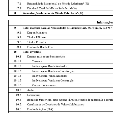
7.1
Rentabilidade Patrimonial do Mês de Referência² (%)
7.2
Dividend Yield do Mês de Referência³ (%)
8
Amortizações de cotas do Mês de Referência⁴ (%)
Informações
9
Total mantido para as Necessidades de Liquidez (art. 46, § único, ICVM 4
9.1
Disponibilidades
9.2
Títulos Públicos
9.3
Títulos Privados
9.4
Fundos de Renda Fixa
10
Total investido
10.1
Direitos reais sobre bens imóveis
10.1.1
Terrenos
10.1.2
Imóveis para Renda Acabados
10.1.3
Imóveis para Renda em Construção
10.1.4
Imóveis para Venda Acabados
10.1.5
Imóveis para Venda em Construção
10.1.6
Outros direitos reais
10.2
Ações
10.3
Debêntures
10.4
Bônus de Subscrição, seus cupons, direitos, recibos de subscrição e certi
10.5
Certificados de Depósitos de Valores Mobiliários
10.6
Fundo de Ações (FIA)