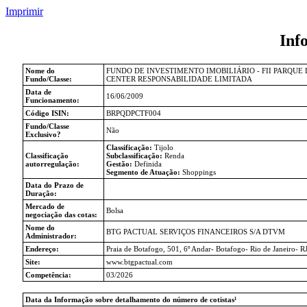
Imprimir
Inf
Nome do
FUNDO DE INVESTIMENTO IMOBILIÁRIO - FII PARQUE
Fundo/Classe:
CENTER RESPONSABILIDADE LIMITADA
Data de
16/06/2009
Funcionamento:
Código ISIN:
BRPQDPCTF004
Fundo/Classe
Não
Exclusivo?
Classificação:
Tijolo
Classificação
Subclassificação:
Renda
autorregulação:
Gestão:
Definida
Segmento de Atuação:
Shoppings
Data do Prazo de
Duração:
Mercado de
Bolsa
negociação das cotas:
Nome do
BTG PACTUAL SERVIÇOS FINANCEIROS S/A DTVM
Administrador:
Endereço:
Praia de Botafogo, 501, 6º Andar- Botafogo- Rio de Janeiro- R
Site:
www.btgpactual.com
Competência:
03/2026
Data da Informação sobre detalhamento do número de cotistas¹