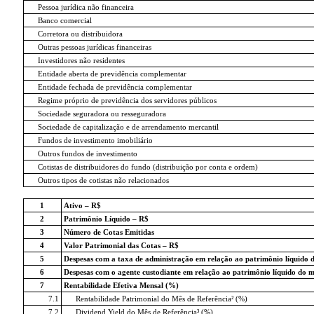
Pessoa jurídica não financeira
Banco comercial
Corretora ou distribuidora
Outras pessoas jurídicas financeiras
Investidores não residentes
Entidade aberta de previdência complementar
Entidade fechada de previdência complementar
Regime próprio de previdência dos servidores públicos
Sociedade seguradora ou resseguradora
Sociedade de capitalização e de arrendamento mercantil
Fundos de investimento imobiliário
Outros fundos de investimento
Cotistas de distribuidores do fundo (distribuição por conta e ordem)
Outros tipos de cotistas não relacionados
1
Ativo – R$
2
Patrimônio Líquido – R$
3
Número de Cotas Emitidas
4
Valor Patrimonial das Cotas – R$
5
Despesas com a taxa de administração em relação ao patrimônio líquido 
6
Despesas com o agente custodiante em relação ao patrimônio líquido do 
7
Rentabilidade Efetiva Mensal (%)
7.1
Rentabilidade Patrimonial do Mês de Referência² (%)
7.2
Dividend Yield do Mês de Referência³ (%)