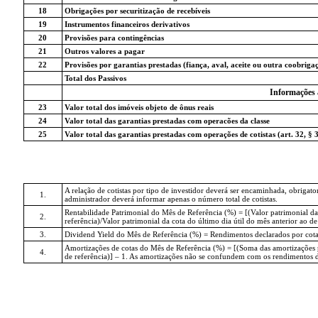
18
Obrigações por securitização de recebíveis
19
Instrumentos financeiros derivativos
20
Provisões para contingências
21
Outros valores a pagar
22
Provisões por garantias prestadas (fiança, aval, aceite ou outra coobriga
Total dos Passivos
Informações 
23
Valor total dos imóveis objeto de ônus reais
24
Valor total das garantias prestadas com operacões da classe
25
Valor total das garantias prestadas com operações de cotistas (art. 32, § 
A relação de cotistas por tipo de investidor deverá ser encaminhada, obriga
1.
administrador deverá informar apenas o número total de cotistas.
Rentabilidade Patrimonial do Mês de Referência (%) = [(Valor patrimonial da
2.
referência)/Valor patrimonial da cota do último dia útil do mês anterior ao de 
3.
Dividend Yield do Mês de Referência (%) = Rendimentos declarados por cota no
Amortizações de cotas do Mês de Referência (%) = [(Soma das amortizações por
4.
de referência)] – 1. As amortizações não se confundem com os rendimentos de