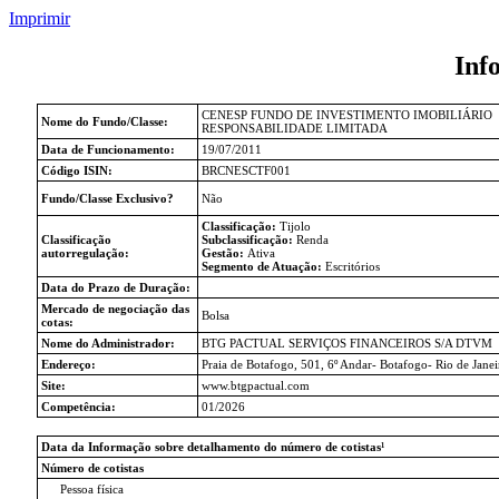
Imprimir
Inf
CENESP FUNDO DE INVESTIMENTO IMOBILIÁRIO
Nome do Fundo/Classe:
RESPONSABILIDADE LIMITADA
Data de Funcionamento:
19/07/2011
Código ISIN:
BRCNESCTF001
Fundo/Classe Exclusivo?
Não
Classificação:
Tijolo
Classificação
Subclassificação:
Renda
autorregulação:
Gestão:
Ativa
Segmento de Atuação:
Escritórios
Data do Prazo de Duração:
Mercado de negociação das
Bolsa
cotas:
Nome do Administrador:
BTG PACTUAL SERVIÇOS FINANCEIROS S/A DTVM
Endereço:
Praia de Botafogo, 501, 6º Andar- Botafogo- Rio de Jane
Site:
www.btgpactual.com
Competência:
01/2026
Data da Informação sobre detalhamento do número de cotistas¹
Número de cotistas
Pessoa física