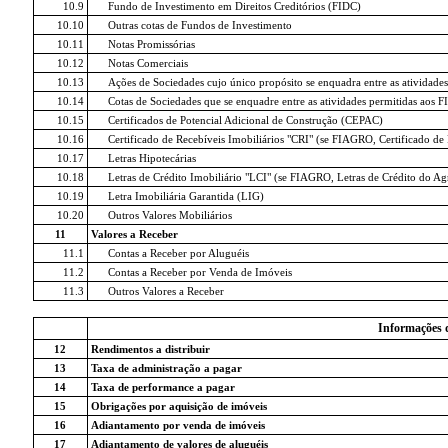
10.9
Fundo de Investimento em Direitos Creditórios (FIDC)
10.10
Outras cotas de Fundos de Investimento
10.11
Notas Promissórias
10.12
Notas Comerciais
10.13
Ações de Sociedades cujo único propósito se enquadra entre as atividades
10.14
Cotas de Sociedades que se enquadre entre as atividades permitidas aos FI
10.15
Certificados de Potencial Adicional de Construção (CEPAC)
10.16
Certificado de Recebíveis Imobiliários "CRI" (se FIAGRO, Certificado d
10.17
Letras Hipotecárias
10.18
Letras de Crédito Imobiliário "LCI" (se FIAGRO, Letras de Crédito do A
10.19
Letra Imobiliária Garantida (LIG)
10.20
Outros Valores Mobiliários
11
Valores a Receber
11.1
Contas a Receber por Aluguéis
11.2
Contas a Receber por Venda de Imóveis
11.3
Outros Valores a Receber
Informações 
12
Rendimentos a distribuir
13
Taxa de administração a pagar
14
Taxa de performance a pagar
15
Obrigações por aquisição de imóveis
16
Adiantamento por venda de imóveis
17
Adiantamento de valores de aluguéis