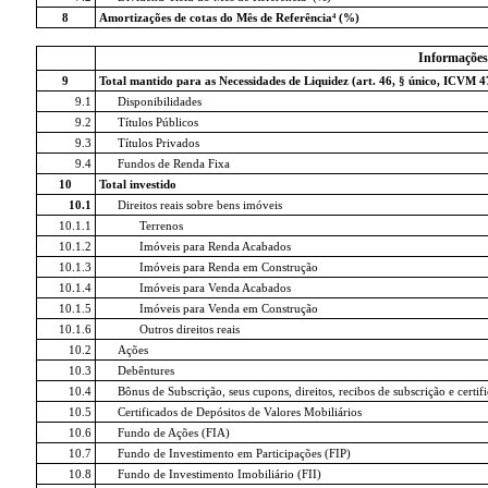
8
Amortizações de cotas do Mês de Referência⁴ (%)
Informações
9
Total mantido para as Necessidades de Liquidez (art. 46, § único, ICVM 4
9.1
Disponibilidades
9.2
Títulos Públicos
9.3
Títulos Privados
9.4
Fundos de Renda Fixa
10
Total investido
10.1
Direitos reais sobre bens imóveis
10.1.1
Terrenos
10.1.2
Imóveis para Renda Acabados
10.1.3
Imóveis para Renda em Construção
10.1.4
Imóveis para Venda Acabados
10.1.5
Imóveis para Venda em Construção
10.1.6
Outros direitos reais
10.2
Ações
10.3
Debêntures
10.4
Bônus de Subscrição, seus cupons, direitos, recibos de subscrição e certi
10.5
Certificados de Depósitos de Valores Mobiliários
10.6
Fundo de Ações (FIA)
10.7
Fundo de Investimento em Participações (FIP)
10.8
Fundo de Investimento Imobiliário (FII)