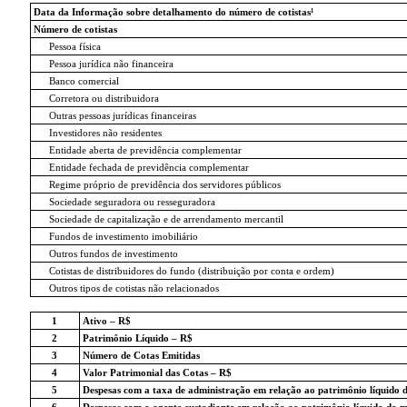
Data da Informação sobre detalhamento do número de cotistas¹
Número de cotistas
Pessoa física
Pessoa jurídica não financeira
Banco comercial
Corretora ou distribuidora
Outras pessoas jurídicas financeiras
Investidores não residentes
Entidade aberta de previdência complementar
Entidade fechada de previdência complementar
Regime próprio de previdência dos servidores públicos
Sociedade seguradora ou resseguradora
Sociedade de capitalização e de arrendamento mercantil
Fundos de investimento imobiliário
Outros fundos de investimento
Cotistas de distribuidores do fundo (distribuição por conta e ordem)
Outros tipos de cotistas não relacionados
1
Ativo – R$
2
Patrimônio Líquido – R$
3
Número de Cotas Emitidas
4
Valor Patrimonial das Cotas – R$
5
Despesas com a taxa de administração em relação ao patrimônio líquido 
6
Despesas com o agente custodiante em relação ao patrimônio líquido do 