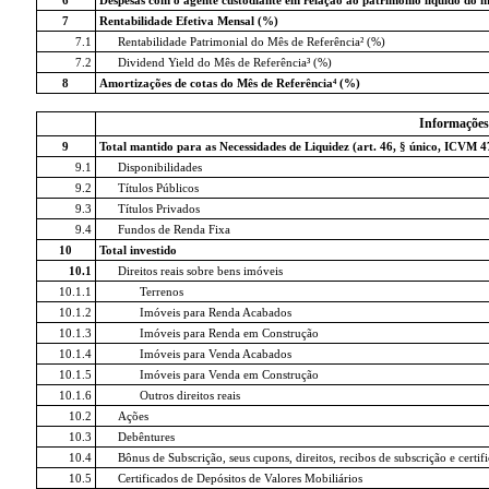
7
Rentabilidade Efetiva Mensal (%)
7.1
Rentabilidade Patrimonial do Mês de Referência² (%)
7.2
Dividend Yield do Mês de Referência³ (%)
8
Amortizações de cotas do Mês de Referência⁴ (%)
Informações
9
Total mantido para as Necessidades de Liquidez (art. 46, § único, ICVM 4
9.1
Disponibilidades
9.2
Títulos Públicos
9.3
Títulos Privados
9.4
Fundos de Renda Fixa
10
Total investido
10.1
Direitos reais sobre bens imóveis
10.1.1
Terrenos
10.1.2
Imóveis para Renda Acabados
10.1.3
Imóveis para Renda em Construção
10.1.4
Imóveis para Venda Acabados
10.1.5
Imóveis para Venda em Construção
10.1.6
Outros direitos reais
10.2
Ações
10.3
Debêntures
10.4
Bônus de Subscrição, seus cupons, direitos, recibos de subscrição e certi
10.5
Certificados de Depósitos de Valores Mobiliários