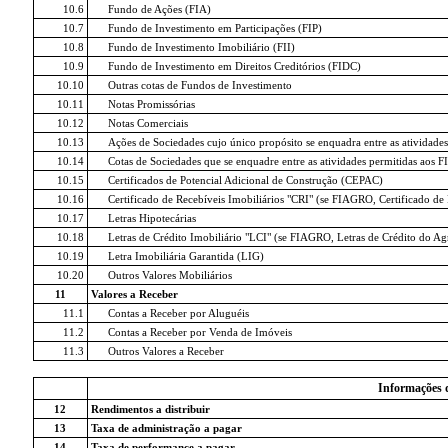
10.6
Fundo de Ações (FIA)
10.7
Fundo de Investimento em Participações (FIP)
10.8
Fundo de Investimento Imobiliário (FII)
10.9
Fundo de Investimento em Direitos Creditórios (FIDC)
10.10
Outras cotas de Fundos de Investimento
10.11
Notas Promissórias
10.12
Notas Comerciais
10.13
Ações de Sociedades cujo único propósito se enquadra entre as atividades
10.14
Cotas de Sociedades que se enquadre entre as atividades permitidas aos FI
10.15
Certificados de Potencial Adicional de Construção (CEPAC)
10.16
Certificado de Recebíveis Imobiliários "CRI" (se FIAGRO, Certificado d
10.17
Letras Hipotecárias
10.18
Letras de Crédito Imobiliário "LCI" (se FIAGRO, Letras de Crédito do A
10.19
Letra Imobiliária Garantida (LIG)
10.20
Outros Valores Mobiliários
11
Valores a Receber
11.1
Contas a Receber por Aluguéis
11.2
Contas a Receber por Venda de Imóveis
11.3
Outros Valores a Receber
Informações 
12
Rendimentos a distribuir
13
Taxa de administração a pagar
14
Taxa de performance a pagar