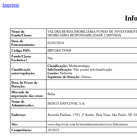
Imprimir
Inf
Nome do
VALORA RENDA IMOBILIÁRIA FUNDO DE INVESTIMEN
Fundo/Classe:
IMOBILIÁRIO RESPONSABILIDADE LIMITADA
Data de
05/03/2024
Funcionamento:
Código ISIN:
BRVGRICTF008
Fundo/Classe
Não
Exclusivo?
Classificação:
Multiestratégia
Classificação
Subclassificação:
Não possui subclassificação
autorregulação:
Gestão:
Definida
Segmento de Atuação:
Outros
Data do Prazo de
Duração:
Mercado de
Bolsa
negociação das cotas:
Nome do
BANCO DAYCOVAL S.A.
Administrador:
Endereço:
Avenida Paulista, 1793, 2º Andar- Bela Vista- São Paulo- SP- 
Site:
www.daycoval.com.br/investimentos/servicos-fiduciarios
Competência:
10/2025