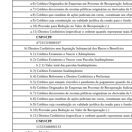
a.6) Créditos Originados de Empresas em Processo de Recuperação Judicial
a.7) Créditos decorrentes de receitas públicas originárias ou derivadas da 
a.8) Créditos que resultem de ações judiciais em curso, constituam seu ob
a.9) Créditos cuja constituição ou validade jurídica da cessão para o fund
a.10) Provisão para Redução no Valor de Recuperação (-)
a.11) Direitos Creditórios (especificar o cedente quando representar mai
CNPJ/CPF
47531319000107
b) Direitos Creditórios sem Aquisição Substancial dos Riscos e Benefícios
b.1) Créditos Existentes a Vencer e Adimplentes
b.2) Créditos Existentes a Vencer com Parcelas Inadimplentes
b.2.1) Valor total das parcelas Inadimplentes
b.3) Créditos Existentes Inadimplentes
b.4) Créditos Referentes a Direitos Creditórios a Performar
b.5) Créditos que estejam vencidos e pendentes de pagamento quando da s
b.6) Créditos Originados de Empresas em Processo de Recuperação Judicial
b.7) Créditos decorrentes de receitas públicas originárias ou derivadas da 
b.8) Créditos que resultem de ações judiciais em curso, constituam seu ob
b.9) Créditos cuja constituição ou validade jurídica da cessão para o fund
b.10) Provisão para Redução no Valor de Recuperação (-)
b.11) Direitos Creditórios (especificar o cedente quando representar mai
CNPJ/CPF
11553346000133