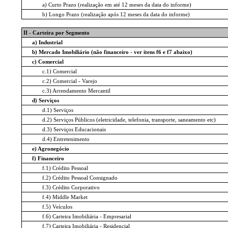
a) Curto Prazo (realização em até 12 meses da data do informe)
b) Longo Prazo (realização após 12 meses da data do informe)
II - Carteira por Segmento
a) Industrial
b) Mercado Imobiliário (não financeiro - ver itens f6 e f7 abaixo)
c) Comercial
c.1) Comercial
c.2) Comercial - Varejo
c.3) Arrendamento Mercantil
d) Serviços
d.1) Serviços
d.2) Serviços Públicos (eletricidade, telefonia, transporte, saneamento etc)
d.3) Serviços Educacionais
d.4) Entretenimento
e) Agronegócio
f) Financeiro
f.1) Crédito Pessoal
f.2) Crédito Pessoal Consignado
f.3) Crédito Corporativo
f.4) Middle Market
f.5) Veículos
f.6) Carteira Imobiliária - Empresarial
f.7) Carteira Imobiliária - Residencial