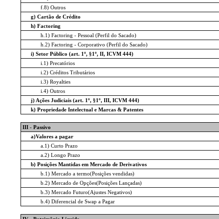
f.8) Outros
g) Cartão de Crédito
h) Factoring
h.1) Factoring - Pessoal (Perfil do Sacado)
h.2) Factoring - Corporativo (Perfil do Sacado)
i) Setor Público (art. 1º, §1º, II, ICVM 444)
i.1) Precatórios
i.2) Créditos Tributários
i.3) Royalties
i.4) Outros
j) Ações Judiciais (art. 1º, §1º, III, ICVM 444)
k) Propriedade Intelectual e Marcas & Patentes
III - Passivo
a)Valores a pagar
a.1) Curto Prazo
a.2) Longo Prazo
b) Posições Mantidas em Mercado de Derivativos
b.1) Mercado a termo(Posições vendidas)
b.2) Mercado de Opções(Posições Lançadas)
b.3) Mercado Futuro(Ajustes Negativos)
b.4) Diferencial de Swap a Pagar
IV - Patrimônio Líquido