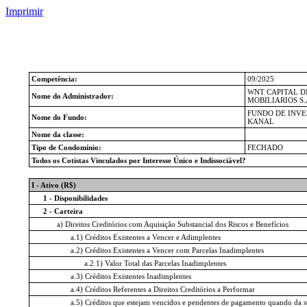
Imprimir
Competência:
09/2025
WNT CAPITAL D
Nome do Administrador:
MOBILIARIOS S.
FUNDO DE INVE
Nome do Fundo:
KANAL
Nome da classe:
Tipo de Condomínio:
FECHADO
Todos os Cotistas Vinculados por Interesse Único e Indissociável?
I - Ativo (R$)
1 - Disponibilidades
2 - Carteira
a) Direitos Creditórios com Aquisição Substancial dos Riscos e Benefícios
a.1) Créditos Existentes a Vencer e Adimplentes
a.2) Créditos Existentes a Vencer com Parcelas Inadimplentes
a.2.1) Valor Total das Parcelas Inadimplentes
a.3) Créditos Existentes Inadimplentes
a.4) Créditos Referentes a Direitos Creditórios a Performar
a.5) Créditos que estejam vencidos e pendentes de pagamento quando da s