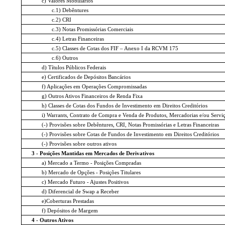
c) Valores Mobiliários
c.1) Debêntures
c.2) CRI
c.3) Notas Promissórias Comerciais
c.4) Letras Financeiras
c.5) Classes de Cotas dos FIF – Anexo I da RCVM 175
c.6) Outros
d) Títulos Públicos Federais
e) Certificados de Depósitos Bancários
f) Aplicações em Operações Compromissadas
g) Outros Ativos Financeiros de Renda Fixa
h) Classes de Cotas dos Fundos de Investimento em Direitos Creditórios
i) Warrants, Contrato de Compra e Venda de Produtos, Mercadorias e/ou Serviç
(-) Provisões sobre Debêntures, CRI, Notas Promissórias e Letras Financeiras
(-) Provisões sobre Cotas de Fundos de Investimento em Direitos Creditórios
(-) Provisões sobre outros ativos
3 - Posições Mantidas em Mercados de Derivativos
a) Mercado a Termo - Posições Compradas
b) Mercado de Opções - Posições Titulares
c) Mercado Futuro - Ajustes Positivos
d) Diferencial de Swap a Receber
e)Coberturas Prestadas
f) Depósitos de Margem
4 - Outros Ativos