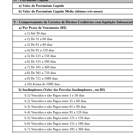
a) Valor do Patrimônio Líquido
b) Valor do Patrimônio Líquido Médio (últimos três meses)
V - Comportamento da Carteira de Direitos Creditórios com Aquisição Substancial 
a) Por Prazo de Vencimento (R$)
a.1) Até 30 dias
a.2) De 31 a 60 dias
a.3) De 61 a 90 dias
a.4) De 91 a 120 dias
a.5) De 121 a 150 dias
a.6) De 151 a 180 dias
a.7) De 181 a 360 dias
a.8) De 361 a 720 dias
a.9) De 721 a 1080 dias
a.10) Acima de 1080 dias
b) Inadimplentes (Valor das Parcelas Inadimplentes , em R$)
b.1) Vencidos e não Pagos entre 1 e 30 dias
b.2) Vencidos e não Pagos entre 31 e 60 dias
b.3) Vencidos e não Pagos entre 61 e 90 dias
b.4) Vencidos e não Pagos entre 91 e 120 dias
b.5) Vencidos e não Pagos entre 121 e 150 dias
b.6) Vencidos e não Pagos entre 151 e 180 dias
b.7) Vencidos e não Pagos entre 181 e 360 dias