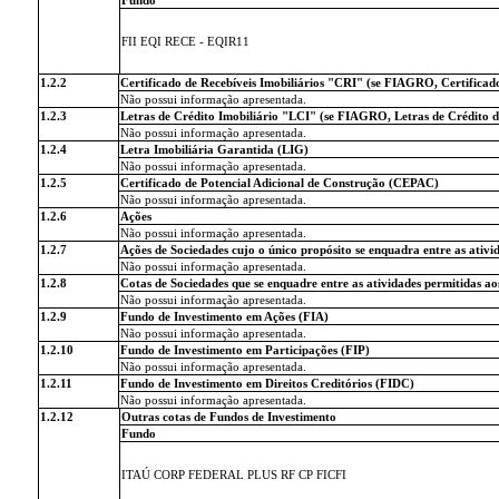
FII EQI RECE - EQIR11
1.2.2
Certificado de Recebíveis Imobiliários "CRI" (se FIAGRO, Certifica
Não possui informação apresentada.
1.2.3
Letras de Crédito Imobiliário "LCI" (se FIAGRO, Letras de Crédito
Não possui informação apresentada.
1.2.4
Letra Imobiliária Garantida (LIG)
Não possui informação apresentada.
1.2.5
Certificado de Potencial Adicional de Construção (CEPAC)
Não possui informação apresentada.
1.2.6
Ações
Não possui informação apresentada.
1.2.7
Ações de Sociedades cujo o único propósito se enquadra entre as ativi
Não possui informação apresentada.
1.2.8
Cotas de Sociedades que se enquadre entre as atividades permitidas ao
Não possui informação apresentada.
1.2.9
Fundo de Investimento em Ações (FIA)
Não possui informação apresentada.
1.2.10
Fundo de Investimento em Participações (FIP)
Não possui informação apresentada.
1.2.11
Fundo de Investimento em Direitos Creditórios (FIDC)
Não possui informação apresentada.
1.2.12
Outras cotas de Fundos de Investimento
Fundo
ITAÚ CORP FEDERAL PLUS RF CP FICFI