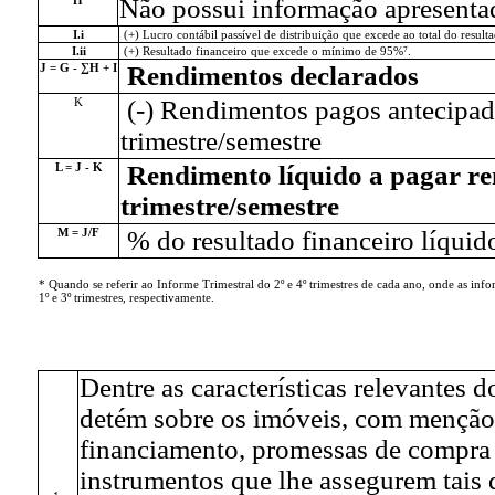
Não possui informação apresenta
I.i
(+) Lucro contábil passível de distribuição que excede ao total do resulta
I.ii
(+) Resultado financeiro que excede o mínimo de 95%⁷.
J = G - ∑H + I
Rendimentos declarados
K
(-) Rendimentos pagos antecipad
trimestre/semestre
L = J - K
Rendimento líquido a pagar r
trimestre/semestre
M = J/F
% do resultado financeiro líquid
* Quando se referir ao Informe Trimestral do 2º e 4º trimestres de cada ano, onde as in
1º e 3º trimestres, respectivamente.
Dentre as características relevantes d
detém sobre os imóveis, com menção 
financiamento, promessas de compra
instrumentos que lhe assegurem tais d