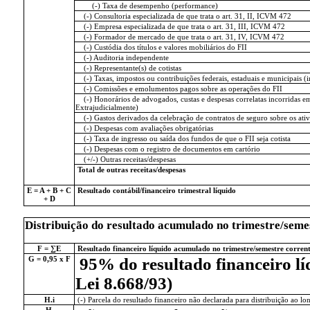
(-) Taxa de desempenho (performance)
(-) Consultoria especializada de que trata o art. 31, II, ICVM 472
(-) Empresa especializada de que trata o art. 31, III, ICVM 472
(-) Formador de mercado de que trata o art. 31, IV, ICVM 472
(-) Custódia dos títulos e valores mobiliários do FII
(-) Auditoria independente
(-) Representante(s) de cotistas
(-) Taxas, impostos ou contribuições federais, estaduais e municipais 
(-) Comissões e emolumentos pagos sobre as operações do FII
(-) Honorários de advogados, custas e despesas correlatas incorridas em 
Extrajudicialmente)
(-) Gastos derivados da celebração de contratos de seguro sobre os ativ
(-) Despesas com avaliações obrigatórias
(-) Taxa de ingresso ou saída dos fundos de que o FII seja cotista
(-) Despesas com o registro de documentos em cartório
(+/-) Outras receitas/despesas
Total de outras receitas/despesas
E = A + B + C
Resultado contábil/financeiro trimestral líquido
+ D
Distribuição do resultado acumulado no trimestre/seme
F = ∑E
Resultado financeiro líquido acumulado no trimestre/semestre corren
G = 0,95 x F
95% do resultado financeiro líq
Lei 8.668/93)
H.i
(-) Parcela do resultado financeiro não declarada para distribuição ao lon
H