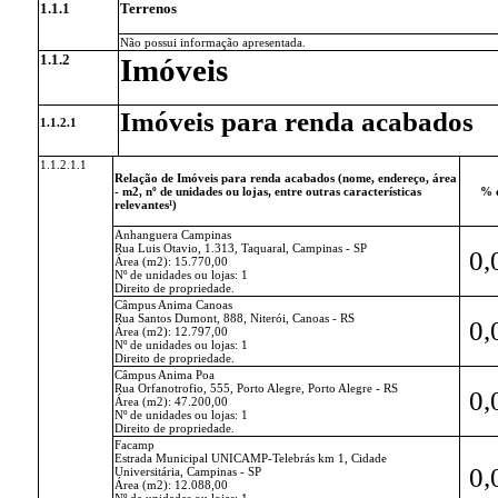
1.1.1
Terrenos
Não possui informação apresentada.
1.1.2
Imóveis
Imóveis para renda acabados
1.1.2.1
1.1.2.1.1
Relação de Imóveis para renda acabados (nome, endereço, área
- m2, nº de unidades ou lojas, entre outras características
% 
relevantes¹)
Anhanguera Campinas
Rua Luis Otavio, 1.313, Taquaral, Campinas - SP
0,
Área (m2): 15.770,00
Nº de unidades ou lojas: 1
Direito de propriedade.
Câmpus Anima Canoas
Rua Santos Dumont, 888, Niterói, Canoas - RS
0,
Área (m2): 12.797,00
Nº de unidades ou lojas: 1
Direito de propriedade.
Câmpus Anima Poa
Rua Orfanotrofio, 555, Porto Alegre, Porto Alegre - RS
0,
Área (m2): 47.200,00
Nº de unidades ou lojas: 1
Direito de propriedade.
Facamp
Estrada Municipal UNICAMP-Telebrás km 1, Cidade
0,
Universitária, Campinas - SP
Área (m2): 12.088,00
Nº de unidades ou lojas: 1