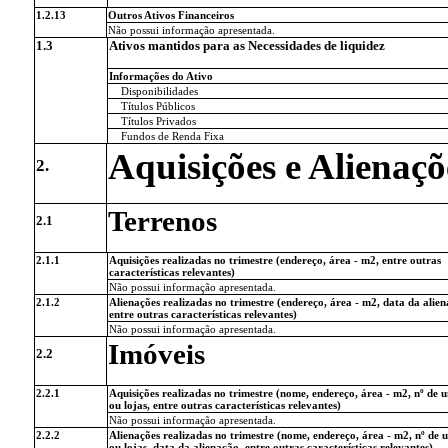
1.2.13
Outros Ativos Financeiros
Não possui informação apresentada.
1.3
Ativos mantidos para as Necessidades de liquidez
Informações do Ativo
Disponibilidades
Títulos Públicos
Títulos Privados
Fundos de Renda Fixa
Aquisições e Alienaçõ
2.
Terrenos
2.1
2.1.1
Aquisições realizadas no trimestre (endereço, área - m2, entre outras
características relevantes)
Não possui informação apresentada.
2.1.2
Alienações realizadas no trimestre (endereço, área - m2, data da alien
entre outras características relevantes)
Não possui informação apresentada.
Imóveis
2.2
2.2.1
Aquisições realizadas no trimestre (nome, endereço, área - m2, nº de 
ou lojas, entre outras características relevantes)
Não possui informação apresentada.
2.2.2
Alienações realizadas no trimestre (nome, endereço, área - m2, nº de 
ou lojas, data da alienação, entre outras características relevantes)