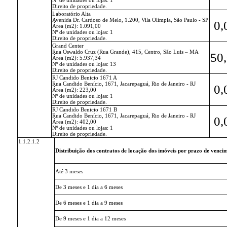
Direito de propriedade.
Laboratório Alta
Avenida Dr. Cardoso de Melo, 1.200, Vila Olímpia, São Paulo - SP
0,
Área (m2): 1.091,00
Nº de unidades ou lojas: 1
Direito de propriedade.
Grand Center
Rua Oswaldo Cruz (Rua Grande), 415, Centro, São Luis – MA
50
Área (m2): 5.937,34
Nº de unidades ou lojas: 13
Direito de propriedade.
RJ Candido Benicio 1671 A
Rua Candido Benício, 1671, Jacarepaguá, Rio de Janeiro - RJ
0,
Área (m2): 223,00
Nº de unidades ou lojas: 1
Direito de propriedade.
RJ Candido Benicio 1671 B
Rua Candido Benício, 1671, Jacarepaguá, Rio de Janeiro - RJ
0,
Área (m2): 402,00
Nº de unidades ou lojas: 1
Direito de propriedade.
1.1.2.1.2
Distribuição dos contratos de locação dos imóveis por prazo de venci
Até 3 meses
De 3 meses e 1 dia a 6 meses
De 6 meses e 1 dia a 9 meses
De 9 meses e 1 dia a 12 meses