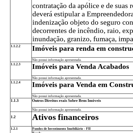
contratação da apólice e de suas
deverá estipular a Empreendedora
indenização objeto do seguro cont
decorrentes de incêndio, raio, ex
inundação, granizo, fumaça, impac
1.1.2.2
Imóveis para renda em constru
Não possui informação apresentada.
1.1.2.3
Imóveis para Venda Acabados
Não possui informação apresentada.
1.1.2.4
Imóveis para Venda em Constr
Não possui informação apresentada.
1.1.3
Outros Direitos reais Sobre Bens Imóveis
Não possui informação apresentada.
Ativos financeiros
1.2
1.2.1
Fundos de Investimento Imobiliário - FII
Fundo