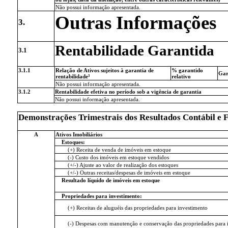
Não possui informação apresentada.
Outras Informações
3.
Rentabilidade Garantida
3.1
3.1.1
Relação de Ativos sujeitos à garantia de
% garantido
Gar
rentabilidade³
relativo
Não possui informação apresentada.
3.1.2
Rentabilidade efetiva no período sob a vigência de garantia
Não possui informação apresentada.
Demonstrações Trimestrais dos Resultados Contábil e 
A
Ativos Imobiliários
Estoques:
(+) Receita de venda de imóveis em estoque
(-) Custo dos imóveis em estoque vendidos
(+/-) Ajuste ao valor de realização dos estoques
(+/-) Outras receitas/despesas de imóveis em estoque
Resultado líquido de imóveis em estoque
Propriedades para investimento:
(+) Receitas de aluguéis das propriedades para investimento
(-) Despesas com manutenção e conservação das propriedades para i