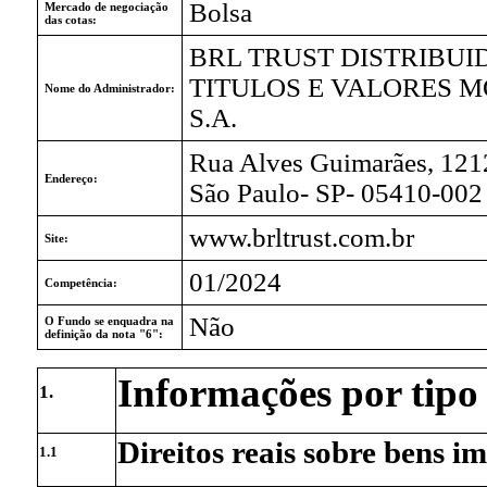
Bolsa
Mercado de negociação
das cotas:
BRL TRUST DISTRIBUI
TITULOS E VALORES M
Nome do Administrador:
S.A.
Rua Alves Guimarães, 1212
Endereço:
São Paulo- SP- 05410-002
www.brltrust.com.br
Site:
01/2024
Competência:
Não
O Fundo se enquadra na
definição da nota "6":
Informações por tipo 
1.
Direitos reais sobre bens i
1.1